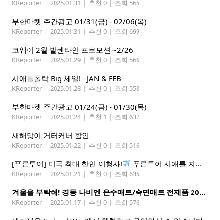
KReporter
|
2025.01.31
|
추천 0
|
조회 565
부한마켓 주간광고 01/31(금) - 02/06(목)
KReporter
|
2025.01.31
|
추천 0
|
조회 699
코웨이 2월 발렌타인 프로모션 ~2/26
KReporter
|
2025.01.29
|
추천 0
|
조회 566
시애틀폴락 Big 세일! - JAN & FEB
KReporter
|
2025.01.28
|
추천 0
|
조회 558
부한마켓 주간광고 01/24(금) - 01/30(목)
KReporter
|
2025.01.24
|
추천 1
|
조회 637
새해맞이 거터커버 할인
KReporter
|
2025.01.22
|
추천 0
|
조회 516
[푸른투어] 미국 최대 한인 여행사!
푸른투어 시애틀 지점 오픈특가, 최대 300불 할인!
KReporter
|
2025.01.21
|
추천 0
|
조회 635
겨울을 부탁해! 경동 나비엔 온수매트/숙면매트 전제품 20% 할인
KReporter
|
2025.01.17
|
추천 0
|
조회 576