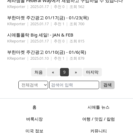
세라젬을 Federal Way에서 체험하고 구입하실 수 있습니다
KReporter
|
2025.01.17
|
추천 0
|
조회 562
부한마켓 주간광고 01/17(금) - 01/23(목)
KReporter
|
2025.01.17
|
추천 1
|
조회 700
시애틀폴락 Big 세일! - JAN & FEB
KReporter
|
2025.01.17
|
추천 0
|
조회 815
부한마켓 주간광고 01/10(금) - 01/6(목)
KReporter
|
2025.01.10
|
추천 1
|
조회 879
처음
«
9
»
마지막
검색
홈
시애틀 뉴스
벼룩시장
여행 / 맛집 / 칼럼
미국 정보
커뮤니티