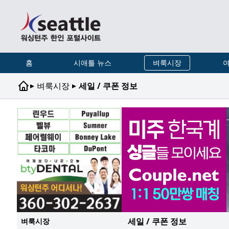
홈
시애틀 뉴스
벼룩시장
여
▸
▸
벼룩시장
세일 / 쿠폰 정보
세일 / 쿠폰 정보
벼룩시장