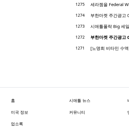
1275
세라젬을 Federal
1274
부한마켓 주간광고 01/1
1273
시애틀폴락 Big 세일! -
1272
부한마켓 주간광고 01/1
1271
[노명희 비타민 수액
홈
시애틀 뉴스
미국 정보
커뮤니티
업소록