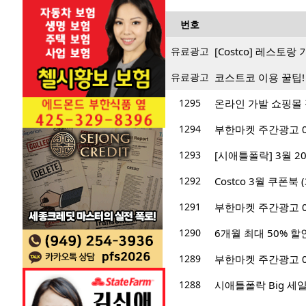
번호
유료광고
[Costco] 레스토
유료광고
코스트코 이용 꿀팁!
1295
온라인 가발 쇼핑몰
1294
부한마켓 주간광고 03/0
1293
[시애틀폴락] 3월 2
1292
Costco 3월 쿠폰북 (3
1291
부한마켓 주간광고 02/2
1290
6개월 최대 50% 할
1289
부한마켓 주간광고 02/2
1288
시애틀폴락 Big 세일! -