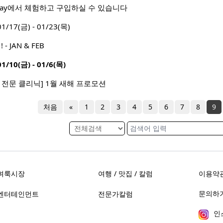
 Way에서 체험하고 구입하실 수 있습니다
7(금) - 01/23(목)
 JAN & FEB
0(금) - 01/6(목)
 전문 클리닉] 1월 새해 프로모션
처음
«
1
2
3
4
5
6
7
8
9
벼룩시장
여행 / 맛집 / 칼럼
이용약
문의하기 
엔터테인먼트
전문가칼럼
인