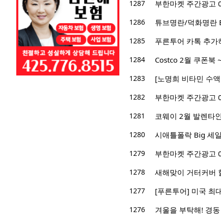
1287
부한마켓 주간광고 02/1
1286
튜브명란/덕화명란 Big 
1285
푸른투어 카톡 추가하고
1284
Costco 2월 쿠폰북 ~
1283
[노명희 비타민 수액
1282
부한마켓 주간광고 01/3
1281
코웨이 2월 발렌타인
1280
시애틀폴락 Big 세일! -
1279
부한마켓 주간광고 01/2
1278
새해맞이 거터커버 
1277
[푸른투어] 미국 최
1276
겨울을 부탁해! 경동