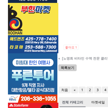
좋아요
1
«
[노명희 비타민 수액 전문 클리
목록보기
처음
«
1
2
3
4
전체 카테고리
마켓세일