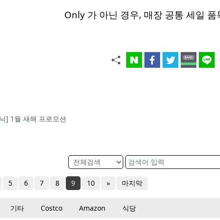
Only 가 아닌 경우, 매장 공통 세일 
닉] 1월 새해 프로모션
5
6
7
8
9
10
»
마지막
기타
Costco
Amazon
식당