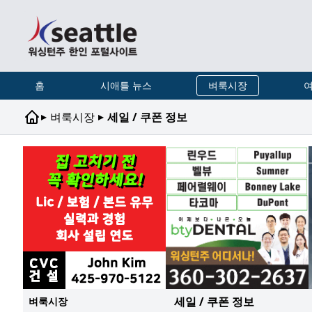
홈
시애틀 뉴스
벼룩시장
여
▸
▸
벼룩시장
세일 / 쿠폰 정보
세일 / 쿠폰 정보
벼룩시장