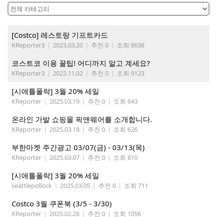
[Costco] 레스토랑 기프트카드
KReporter3
|
2023.03.20
|
추천 0
|
조회 8638
코스트코 이용 꿀팁! 어디까지 알고 계세요?
KReporter3
|
2022.11.02
|
추천 0
|
조회 9123
[시애틀폴락] 3월 20% 세일
KReporter
|
2025.03.19
|
추천 0
|
조회 643
온라인 가발 쇼핑몰 픽앤웨어를 소개합니다.
KReporter
|
2025.03.18
|
추천 0
|
조회 626
부한마켓 주간광고 03/07(금) - 03/13(목)
KReporter
|
2025.03.07
|
추천 0
|
조회 810
[시애틀폴락] 3월 20% 세일
seattlepollock
|
2025.03.05
|
추천 0
|
조회 711
Costco 3월 쿠폰북 (3/5 - 3/30)
KReporter
|
2025.02.28
|
추천 0
|
조회 1056