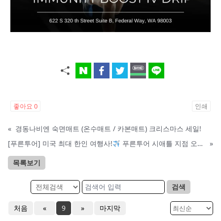
좋아요
0
인쇄
«
경동나비엔 숙면매트 (온수매트 / 카본매트) 크리스마스 세일!
[푸른투어] 미국 최대 한인 여행사!
푸른투어 시애틀 지점 오픈특가, 최대 300불 할인!
»
목록보기
검색
처음
«
9
»
마지막