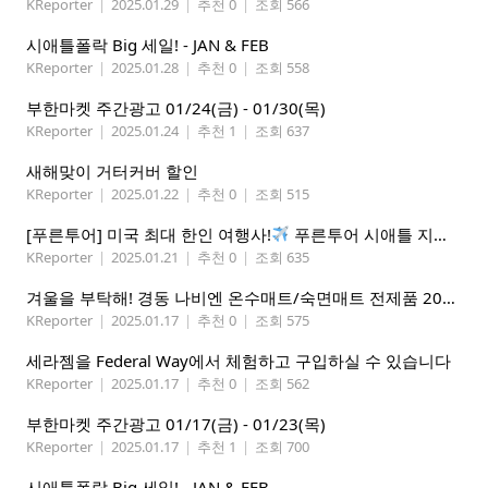
KReporter
|
2025.01.29
|
추천 0
|
조회 566
시애틀폴락 Big 세일! - JAN & FEB
KReporter
|
2025.01.28
|
추천 0
|
조회 558
부한마켓 주간광고 01/24(금) - 01/30(목)
KReporter
|
2025.01.24
|
추천 1
|
조회 637
새해맞이 거터커버 할인
KReporter
|
2025.01.22
|
추천 0
|
조회 515
[푸른투어] 미국 최대 한인 여행사!
푸른투어 시애틀 지점 오픈특가, 최대 300불 할인!
KReporter
|
2025.01.21
|
추천 0
|
조회 635
겨울을 부탁해! 경동 나비엔 온수매트/숙면매트 전제품 20% 할인
KReporter
|
2025.01.17
|
추천 0
|
조회 575
세라젬을 Federal Way에서 체험하고 구입하실 수 있습니다
KReporter
|
2025.01.17
|
추천 0
|
조회 562
부한마켓 주간광고 01/17(금) - 01/23(목)
KReporter
|
2025.01.17
|
추천 1
|
조회 700
시애틀폴락 Big 세일! - JAN & FEB