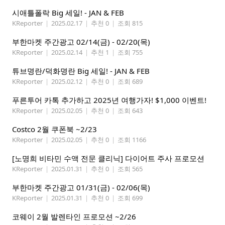
시애틀폴락 Big 세일! - JAN & FEB
KReporter
|
2025.02.17
|
추천 0
|
조회 815
부한마켓 주간광고 02/14(금) - 02/20(목)
KReporter
|
2025.02.14
|
추천 1
|
조회 755
튜브명란/덕화명란 Big 세일! - JAN & FEB
KReporter
|
2025.02.12
|
추천 0
|
조회 689
푸른투어 카톡 추가하고 2025년 여행가자! $1,000 이벤트!
KReporter
|
2025.02.05
|
추천 0
|
조회 643
Costco 2월 쿠폰북 ~2/23
KReporter
|
2025.02.05
|
추천 0
|
조회 1166
[노명희 비타민 수액 전문 클리닉] 다이어트 주사 프로모션
KReporter
|
2025.01.31
|
추천 0
|
조회 565
부한마켓 주간광고 01/31(금) - 02/06(목)
KReporter
|
2025.01.31
|
추천 0
|
조회 699
코웨이 2월 발렌타인 프로모션 ~2/26