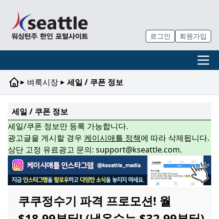
로그인
회원가입
▸
▸
벼룩시장
세일 / 쿠폰 정보
세일 / 쿠폰 정보
세일/쿠폰 정보만 등록 가능합니다.
광고글을 게시할 경우
케이시애틀 정책
에 따라 삭제됩니다.
상단 고정 유료광고 문의: support@kseattle.com.
쿠쿠정수기 파격 프로모션! 월
$18.99부터! (냉온수는 $32.99부터)