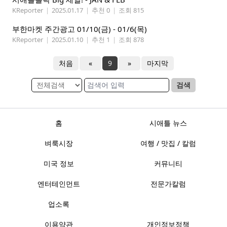
KReporter
|
2025.01.17
|
추천 0
|
조회 815
부한마켓 주간광고 01/10(금) - 01/6(목)
KReporter
|
2025.01.10
|
추천 1
|
조회 878
처음
«
9
»
마지막
검색
홈
시애틀 뉴스
벼룩시장
여행 / 맛집 / 칼럼
미국 정보
커뮤니티
엔터테인먼트
전문가칼럼
업소록
이용약관
개인정보정책