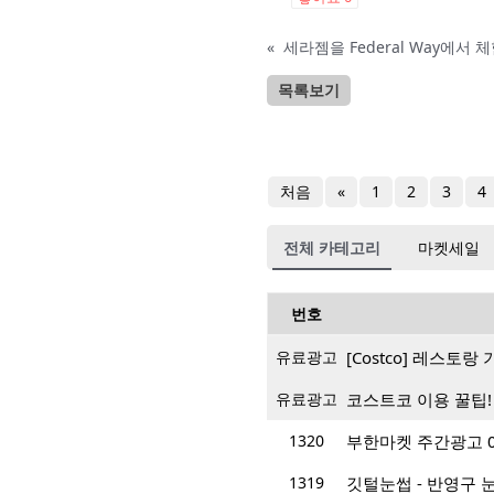
«
세라젬을 Federal Way에서
목록보기
처음
«
1
2
3
4
전체 카테고리
마켓세일
번호
유료광고
[Costco] 레스토
유료광고
코스트코 이용 꿀팁!
1320
부한마켓 주간광고 05/0
1319
깃털눈썹 - 반영구 눈