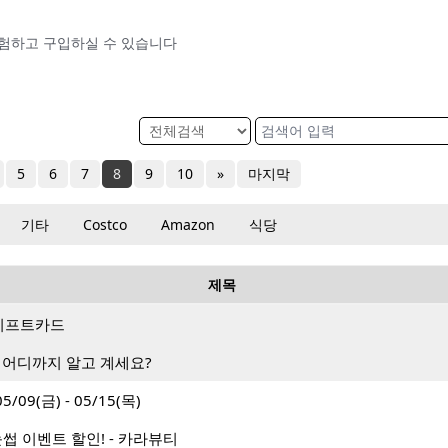
 체험하고 구입하실 수 있습니다
5
6
7
8
9
10
»
마지막
기타
Costco
Amazon
식당
제목
랑 기프트카드
 어디까지 알고 계세요?
9(금) - 05/15(목)
썹 이벤트 할인! - 카라뷰티