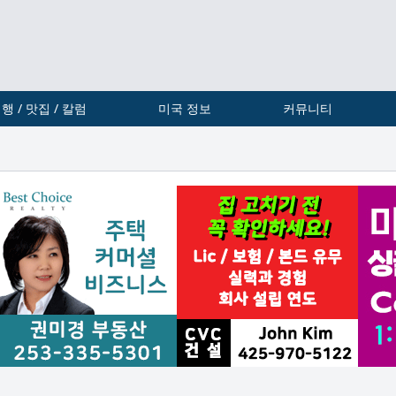
행 / 맛집 / 칼럼
미국 정보
커뮤니티