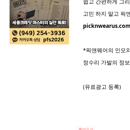
쉽고 간편하게 그리
고민 하지 말고 픽앤웨
picknwearus.co
*픽앤웨어의 인모와
정수리 가발의 정보가 
(유료광고 등록)
좋아요
0