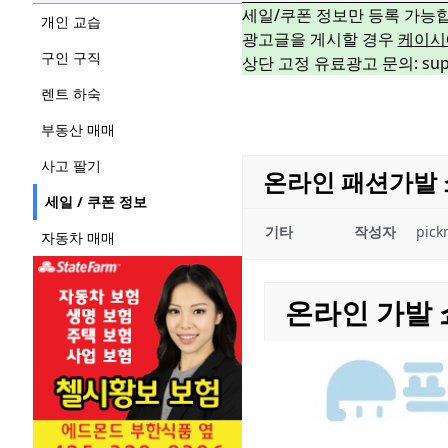
세일/쿠폰 정보만 등록 가능
개인 교습
광고글을 게시할 경우
케이시
구인 구직
상단 고정 유료광고 문의: suppo
렌트 하숙
부동산 매매
사고 팔기
온라인 패션가발 
세일 / 쿠폰 정보
기타
작성자
pick
자동차 매매
온라인 가발