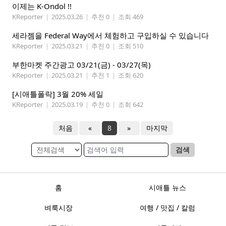
이제는 K-Ondol !!
KReporter
|
2025.03.26
|
추천 0
|
조회 469
세라젬을 Federal Way에서 체험하고 구입하실 수 있습니다
KReporter
|
2025.03.21
|
추천 0
|
조회 510
부한마켓 주간광고 03/21(금) - 03/27(목)
KReporter
|
2025.03.21
|
추천 1
|
조회 620
[시애틀폴락] 3월 20% 세일
KReporter
|
2025.03.19
|
추천 0
|
조회 642
처음
«
8
»
마지막
검색
홈
시애틀 뉴스
벼룩시장
여행 / 맛집 / 칼럼