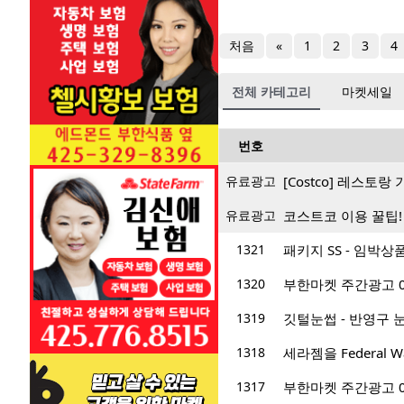
처음
«
1
2
3
4
전체 카테고리
마켓세일
번호
유료광고
[Costco] 레스토
유료광고
코스트코 이용 꿀팁!
1321
패키지 SS - 임박
1320
부한마켓 주간광고 05/0
1319
깃털눈썹 - 반영구 눈
1318
세라젬을 Federal
1317
부한마켓 주간광고 05/0