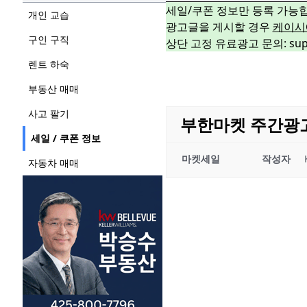
세일/쿠폰 정보만 등록 가능
개인 교습
광고글을 게시할 경우
케이시
구인 구직
상단 고정 유료광고 문의: suppo
렌트 하숙
부동산 매매
사고 팔기
부한마켓 주간광고 03
세일 / 쿠폰 정보
마켓세일
작성자
자동차 매매