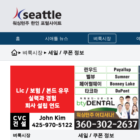
홈
시애틀 뉴스
벼룩시장
여
▸
▸
벼룩시장
세일 / 쿠폰 정보
세일 / 쿠폰 정보
벼룩시장