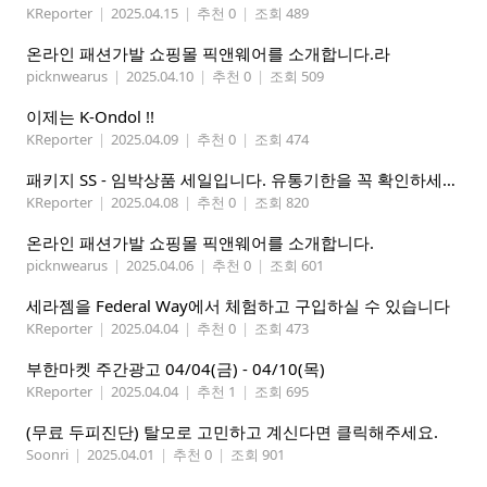
KReporter
|
2025.04.15
|
추천 0
|
조회 489
온라인 패션가발 쇼핑몰 픽앤웨어를 소개합니다.라
picknwearus
|
2025.04.10
|
추천 0
|
조회 509
이제는 K-Ondol !!
KReporter
|
2025.04.09
|
추천 0
|
조회 474
패키지 SS - 임박상품 세일입니다. 유통기한을 꼭 확인하세요.
KReporter
|
2025.04.08
|
추천 0
|
조회 820
온라인 패션가발 쇼핑몰 픽앤웨어를 소개합니다.
picknwearus
|
2025.04.06
|
추천 0
|
조회 601
세라젬을 Federal Way에서 체험하고 구입하실 수 있습니다
KReporter
|
2025.04.04
|
추천 0
|
조회 473
부한마켓 주간광고 04/04(금) - 04/10(목)
KReporter
|
2025.04.04
|
추천 1
|
조회 695
(무료 두피진단) 탈모로 고민하고 계신다면 클릭해주세요.
Soonri
|
2025.04.01
|
추천 0
|
조회 901