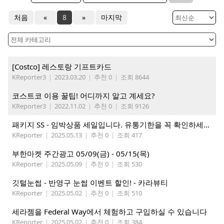
처음
«
8
»
마지막
[Costco] 레스토랑 기프트카드
KReporter3
|
2023.03.20
|
추천 0
|
조회 8644
코스트코 이용 꿀팁! 어디까지 알고 계세요?
KReporter3
|
2022.11.02
|
추천 0
|
조회 9126
패키지 SS - 임박상품 세일입니다. 유통기한을 꼭 확인하세요.
KReporter
|
2025.05.13
|
추천 0
|
조회 417
부한마켓 주간광고 05/09(금) - 05/15(목)
KReporter
|
2025.05.09
|
추천 0
|
조회 530
깃털눈썹 - 반영구 눈썹 이벤트 할인! - 카라뷰티
KReporter
|
2025.05.02
|
추천 0
|
조회 510
세라젬을 Federal Way에서 체험하고 구입하실 수 있습니다
KReporter
|
2025.05.02
|
추천 0
|
조회 384