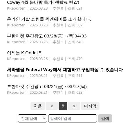
Coway 4월 봄바람 특가, 렌탈료 반값!
KReporter
|
2025.03.28
|
추천 0
|
조회 621
온라인 가발 쇼핑몰 픽앤웨어를 소개합니다.
KReporter
|
2025.03.28
|
추천 0
|
조회 507
부한마켓 주간광고 03/28(금) - (목)04/03
KReporter
|
2025.03.28
|
추천 1
|
조회 640
이제는 K-Ondol !!
KReporter
|
2025.03.26
|
추천 0
|
조회 470
세라젬을 Federal Way에서 체험하고 구입하실 수 있습니다
KReporter
|
2025.03.21
|
추천 0
|
조회 511
부한마켓 주간광고 03/21(금) - 03/27(목)
KReporter
|
2025.03.21
|
추천 1
|
조회 623
처음
«
8
»
마지막
검색