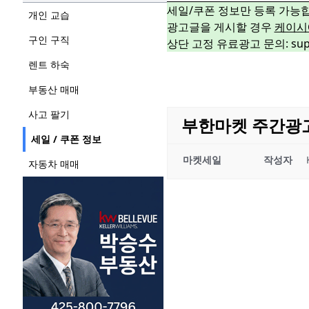
세일/쿠폰 정보만 등록 가능
개인 교습
광고글을 게시할 경우
케이시
구인 구직
상단 고정 유료광고 문의: suppo
렌트 하숙
부동산 매매
사고 팔기
부한마켓 주간광고 03
세일 / 쿠폰 정보
마켓세일
작성자
자동차 매매