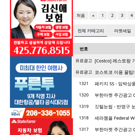
처음
«
1
2
3
4
전체 카테고리
마켓세일
번호
유료광고
[Costco] 레스토
유료광고
코스트코 이용 꿀팁!
1321
패키지 SS - 임박
1320
부한마켓 주간광고 05/0
1319
깃털눈썹 - 반영구 눈
1318
세라젬을 Federal
1317
부한마켓 주간광고 05/0