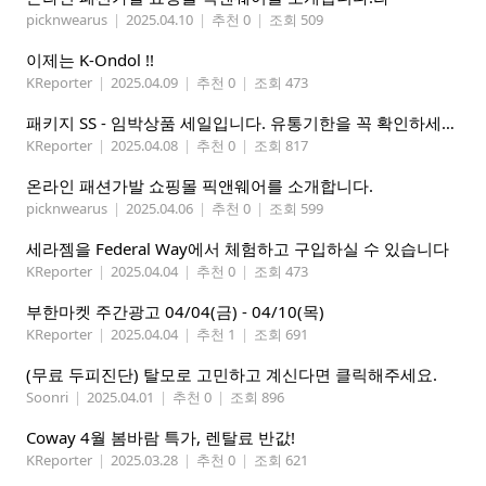
picknwearus
|
2025.04.10
|
추천 0
|
조회 509
이제는 K-Ondol !!
KReporter
|
2025.04.09
|
추천 0
|
조회 473
패키지 SS - 임박상품 세일입니다. 유통기한을 꼭 확인하세요.
KReporter
|
2025.04.08
|
추천 0
|
조회 817
온라인 패션가발 쇼핑몰 픽앤웨어를 소개합니다.
picknwearus
|
2025.04.06
|
추천 0
|
조회 599
세라젬을 Federal Way에서 체험하고 구입하실 수 있습니다
KReporter
|
2025.04.04
|
추천 0
|
조회 473
부한마켓 주간광고 04/04(금) - 04/10(목)
KReporter
|
2025.04.04
|
추천 1
|
조회 691
(무료 두피진단) 탈모로 고민하고 계신다면 클릭해주세요.
Soonri
|
2025.04.01
|
추천 0
|
조회 896
Coway 4월 봄바람 특가, 렌탈료 반값!
KReporter
|
2025.03.28
|
추천 0
|
조회 621