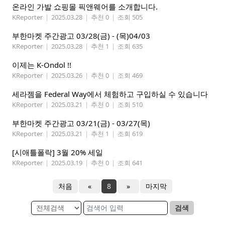
온라인 가발 쇼핑몰 픽앤웨어를 소개합니다.
KReporter
|
2025.03.28
|
추천 0
|
조회 505
부한마켓 주간광고 03/28(금) - (목)04/03
KReporter
|
2025.03.28
|
추천 1
|
조회 635
이제는 K-Ondol !!
KReporter
|
2025.03.26
|
추천 0
|
조회 469
세라젬을 Federal Way에서 체험하고 구입하실 수 있습니다
KReporter
|
2025.03.21
|
추천 0
|
조회 510
부한마켓 주간광고 03/21(금) - 03/27(목)
KReporter
|
2025.03.21
|
추천 1
|
조회 619
[시애틀폴락] 3월 20% 세일
KReporter
|
2025.03.19
|
추천 0
|
조회 641
처음
«
8
»
마지막
검색