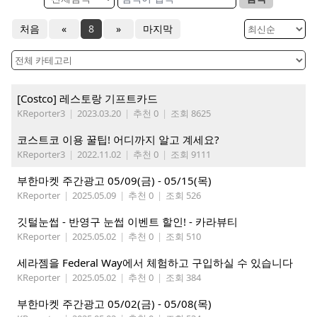
처음
«
8
»
마지막
[Costco] 레스토랑 기프트카드
KReporter3
|
2023.03.20
|
추천 0
|
조회 8625
코스트코 이용 꿀팁! 어디까지 알고 계세요?
KReporter3
|
2022.11.02
|
추천 0
|
조회 9111
부한마켓 주간광고 05/09(금) - 05/15(목)
KReporter
|
2025.05.09
|
추천 0
|
조회 526
깃털눈썹 - 반영구 눈썹 이벤트 할인! - 카라뷰티
KReporter
|
2025.05.02
|
추천 0
|
조회 510
세라젬을 Federal Way에서 체험하고 구입하실 수 있습니다
KReporter
|
2025.05.02
|
추천 0
|
조회 384
부한마켓 주간광고 05/02(금) - 05/08(목)