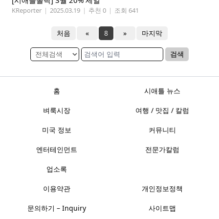
[시애틀폴락] 3월 20% 세일
KReporter
|
2025.03.19
|
추천 0
|
조회 641
처음
«
8
»
마지막
검색
홈
시애틀 뉴스
벼룩시장
여행 / 맛집 / 칼럼
미국 정보
커뮤니티
엔터테인먼트
전문가칼럼
업소록
이용약관
개인정보정책
문의하기 – Inquiry
사이트맵