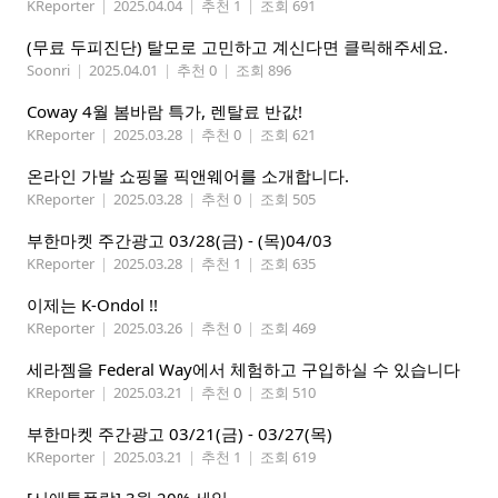
KReporter
|
2025.04.04
|
추천 1
|
조회 691
(무료 두피진단) 탈모로 고민하고 계신다면 클릭해주세요.
Soonri
|
2025.04.01
|
추천 0
|
조회 896
Coway 4월 봄바람 특가, 렌탈료 반값!
KReporter
|
2025.03.28
|
추천 0
|
조회 621
온라인 가발 쇼핑몰 픽앤웨어를 소개합니다.
KReporter
|
2025.03.28
|
추천 0
|
조회 505
부한마켓 주간광고 03/28(금) - (목)04/03
KReporter
|
2025.03.28
|
추천 1
|
조회 635
이제는 K-Ondol !!
KReporter
|
2025.03.26
|
추천 0
|
조회 469
세라젬을 Federal Way에서 체험하고 구입하실 수 있습니다
KReporter
|
2025.03.21
|
추천 0
|
조회 510
부한마켓 주간광고 03/21(금) - 03/27(목)
KReporter
|
2025.03.21
|
추천 1
|
조회 619