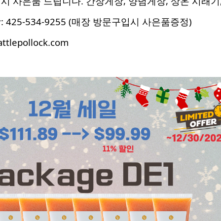
시 사은품 드립니다. 간장게장, 양념게장, 상온 시래기
 425-534-9255 (매장 방문구입시 사은품증정)
tlepollock.com