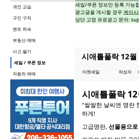
세일/쿠폰 정보만 등록 가능
개인 교습
광고글을 게시할 경우
케이시
구인 구직
상단 고정 유료광고 문의: suppo
렌트 하숙
부동산 매매
사고 팔기
시애틀폴락 12월 
세일 / 쿠폰 정보
마켓세일
작성자
자동차 매매
시애틀폴락 12
"쌀쌀한 날씨엔 명란 
하게!
고급명란,
선물용으로 