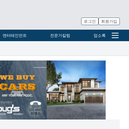
로그인
회원가입
엔터테인먼트
전문가칼럼
업소록