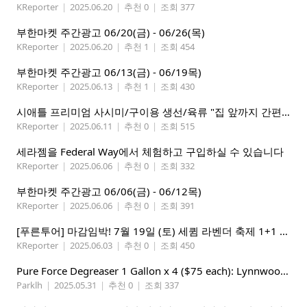
KReporter
|
2025.06.20
|
추천 0
|
조회 377
부한마켓 주간광고 06/20(금) - 06/26(목)
KReporter
|
2025.06.20
|
추천 1
|
조회 454
부한마켓 주간광고 06/13(금) - 06/19목)
KReporter
|
2025.06.13
|
추천 1
|
조회 430
시애틀 프리미엄 사시미/구이용 생선/육류 "집 앞까지 간편하게" – 영오션닷컴
KReporter
|
2025.06.11
|
추천 0
|
조회 515
세라젬을 Federal Way에서 체험하고 구입하실 수 있습니다
KReporter
|
2025.06.06
|
추천 0
|
조회 332
부한마켓 주간광고 06/06(금) - 06/12목)
KReporter
|
2025.06.06
|
추천 0
|
조회 391
[푸른투어] 마감임박! 7월 19일 (토) 세큄 라벤더 축제 1+1 이벤트
KReporter
|
2025.06.03
|
추천 0
|
조회 450
Pure Force Degreaser 1 Gallon x 4 ($75 each): Lynnwood 지역
Parklh
|
2025.05.31
|
추천 0
|
조회 337