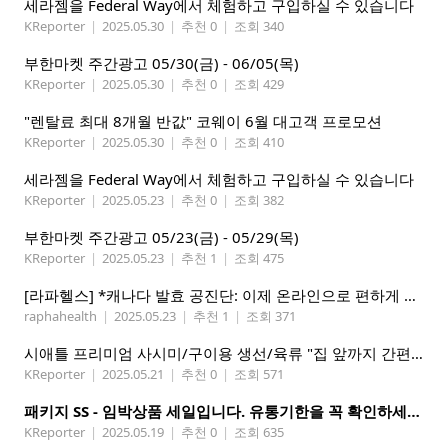
세라젬을 Federal Way에서 체험하고 구입하실 수 있습니다
KReporter
|
2025.05.30
|
추천 0
|
조회 340
부한마켓 주간광고 05/30(금) - 06/05(목)
KReporter
|
2025.05.30
|
추천 0
|
조회 429
"렌탈료 최대 8개월 반값" 코웨이 6월 대고객 프로모션
KReporter
|
2025.05.30
|
추천 0
|
조회 410
세라젬을 Federal Way에서 체험하고 구입하실 수 있습니다
KReporter
|
2025.05.23
|
추천 0
|
조회 382
부한마켓 주간광고 05/23(금) - 05/29(목)
KReporter
|
2025.05.23
|
추천 1
|
조회 475
[라파헬스] *캐나다 발효 공진단: 이제 온라인으로 편하게 구매하세요.*
raphahealth
|
2025.05.23
|
추천 1
|
조회 371
시애틀 프리미엄 사시미/구이용 생선/육류 "집 앞까지 간편하게" – 영오션닷컴
KReporter
|
2025.05.21
|
추천 0
|
조회 571
패키지 SS - 임박상품 세일입니다. 유통기한을 꼭 확인하세요.
KReporter
|
2025.05.19
|
추천 0
|
조회 635