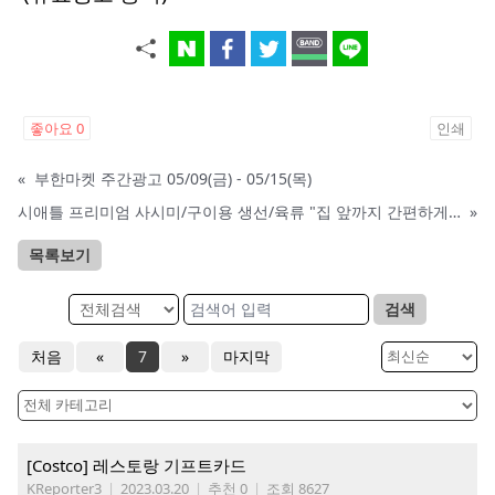
좋아요
0
인쇄
«
부한마켓 주간광고 05/09(금) - 05/15(목)
시애틀 프리미엄 사시미/구이용 생선/육류 "집 앞까지 간편하게" – 영오션닷컴
»
목록보기
검색
처음
«
7
»
마지막
[Costco] 레스토랑 기프트카드
KReporter3
|
2023.03.20
|
추천 0
|
조회 8627