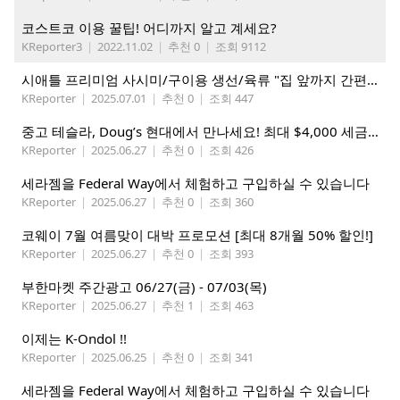
코스트코 이용 꿀팁! 어디까지 알고 계세요?
KReporter3
|
2022.11.02
|
추천 0
|
조회 9112
시애틀 프리미엄 사시미/구이용 생선/육류 "집 앞까지 간편하게" – 영오션닷컴
KReporter
|
2025.07.01
|
추천 0
|
조회 447
중고 테슬라, Doug’s 현대에서 만나세요! 최대 $4,000 세금 혜택까지!
KReporter
|
2025.06.27
|
추천 0
|
조회 426
세라젬을 Federal Way에서 체험하고 구입하실 수 있습니다
KReporter
|
2025.06.27
|
추천 0
|
조회 360
코웨이 7월 여름맞이 대박 프로모션 [최대 8개월 50% 할인!]
KReporter
|
2025.06.27
|
추천 0
|
조회 393
부한마켓 주간광고 06/27(금) - 07/03(목)
KReporter
|
2025.06.27
|
추천 1
|
조회 463
이제는 K-Ondol !!
KReporter
|
2025.06.25
|
추천 0
|
조회 341
세라젬을 Federal Way에서 체험하고 구입하실 수 있습니다