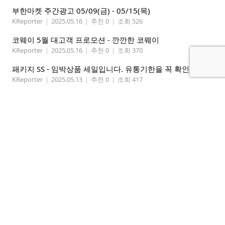
부한마켓 주간광고 05/09(금) - 05/15(목)
KReporter
|
2025.05.16
|
추천 0
|
조회 526
코웨이 5월 대고객 프로모션 - 깐깐한 코웨이
KReporter
|
2025.05.16
|
추천 0
|
조회 370
패키지 SS - 임박상품 세일입니다. 유통기한을 꼭 확인하세요.
KReporter
|
2025.05.13
|
추천 0
|
조회 417
처음
«
7
»
마지막
검색
홈
시애틀 뉴스
벼룩시장
여행 / 맛집 / 칼럼
미국 정보
커뮤니티
엔터테인먼트
전문가칼럼