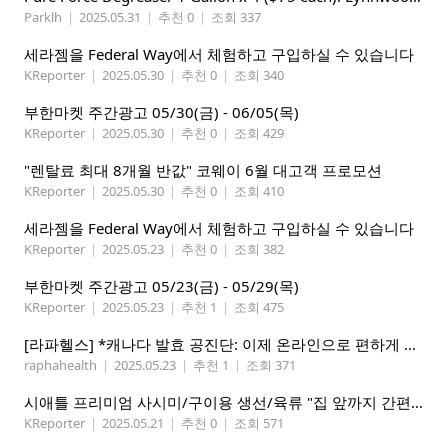
Parklh
|
2025.05.31
|
추천 0
|
조회 337
세라젬을 Federal Way에서 체험하고 구입하실 수 있습니다
KReporter
|
2025.05.30
|
추천 0
|
조회 340
부한마켓 주간광고 05/30(금) - 06/05(목)
KReporter
|
2025.05.30
|
추천 0
|
조회 429
"렌탈료 최대 8개월 반값" 코웨이 6월 대고객 프로모션
KReporter
|
2025.05.30
|
추천 0
|
조회 410
세라젬을 Federal Way에서 체험하고 구입하실 수 있습니다
KReporter
|
2025.05.23
|
추천 0
|
조회 382
부한마켓 주간광고 05/23(금) - 05/29(목)
KReporter
|
2025.05.23
|
추천 1
|
조회 475
[라파헬스] *캐나다 발효 공진단: 이제 온라인으로 편하게 구매하세요.*
raphahealth
|
2025.05.23
|
추천 1
|
조회 371
시애틀 프리미엄 사시미/구이용 생선/육류 "집 앞까지 간편하게" – 영오션닷컴
KReporter
|
2025.05.21
|
추천 0
|
조회 571