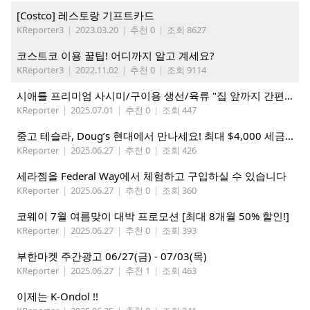
[Costco] 레스토랑 기프트카드
KReporter3
|
2023.03.20
|
추천 0
|
조회 8627
코스트코 이용 꿀팁! 어디까지 알고 계세요?
KReporter3
|
2022.11.02
|
추천 0
|
조회 9114
시애틀 프리미엄 사시미/구이용 생선/육류 "집 앞까지 간편하게" – 영오션닷컴
KReporter
|
2025.07.01
|
추천 0
|
조회 447
중고 테슬라, Doug’s 현대에서 만나세요! 최대 $4,000 세금 혜택까지!
KReporter
|
2025.06.27
|
추천 0
|
조회 426
세라젬을 Federal Way에서 체험하고 구입하실 수 있습니다
KReporter
|
2025.06.27
|
추천 0
|
조회 360
코웨이 7월 여름맞이 대박 프로모션 [최대 8개월 50% 할인!]
KReporter
|
2025.06.27
|
추천 0
|
조회 393
부한마켓 주간광고 06/27(금) - 07/03(목)
KReporter
|
2025.06.27
|
추천 1
|
조회 463
이제는 K-Ondol !!