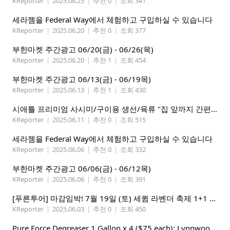
KReporter
|
2025.06.25
|
추천 0
|
조회 341
세라젬을 Federal Way에서 체험하고 구입하실 수 있습니다
KReporter
|
2025.06.20
|
추천 0
|
조회 377
부한마켓 주간광고 06/20(금) - 06/26(목)
KReporter
|
2025.06.20
|
추천 1
|
조회 454
부한마켓 주간광고 06/13(금) - 06/19목)
KReporter
|
2025.06.13
|
추천 1
|
조회 430
시애틀 프리미엄 사시미/구이용 생선/육류 "집 앞까지 간편하게" – 영오션닷컴
KReporter
|
2025.06.11
|
추천 0
|
조회 515
세라젬을 Federal Way에서 체험하고 구입하실 수 있습니다
KReporter
|
2025.06.06
|
추천 0
|
조회 332
부한마켓 주간광고 06/06(금) - 06/12목)
KReporter
|
2025.06.06
|
추천 0
|
조회 391
[푸른투어] 마감임박! 7월 19일 (토) 세큄 라벤더 축제 1+1 이벤트
KReporter
|
2025.06.03
|
추천 0
|
조회 450
Pure Force Degreaser 1 Gallon x 4 ($75 each): Lynnwood 지역