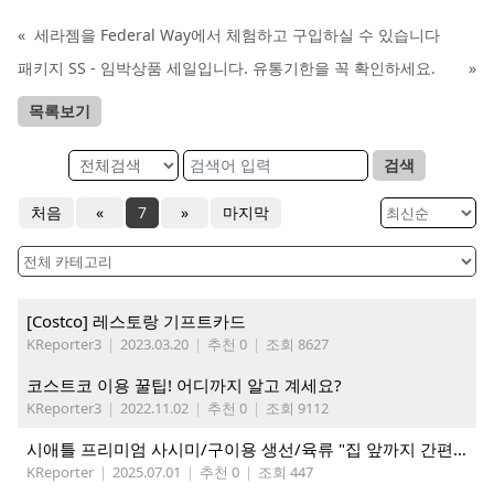
«
세라젬을 Federal Way에서 체험하고 구입하실 수 있습니다
패키지 SS - 임박상품 세일입니다. 유통기한을 꼭 확인하세요.
»
목록보기
검색
처음
«
7
»
마지막
[Costco] 레스토랑 기프트카드
KReporter3
|
2023.03.20
|
추천 0
|
조회 8627
코스트코 이용 꿀팁! 어디까지 알고 계세요?
KReporter3
|
2022.11.02
|
추천 0
|
조회 9112
시애틀 프리미엄 사시미/구이용 생선/육류 "집 앞까지 간편하게" – 영오션닷컴
KReporter
|
2025.07.01
|
추천 0
|
조회 447