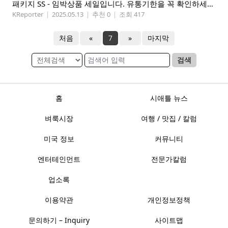
패키지 SS - 임박상품 세일입니다. 유통기한을 꼭 확인하세요.
KReporter
|
2025.05.13
|
추천 0
|
조회 417
처음
«
7
»
마지막
검색
홈
시애틀 뉴스
벼룩시장
여행 / 맛집 / 칼럼
미국 정보
커뮤니티
엔터테인먼트
전문가칼럼
업소록
이용약관
개인정보정책
문의하기 – Inquiry
사이트맵