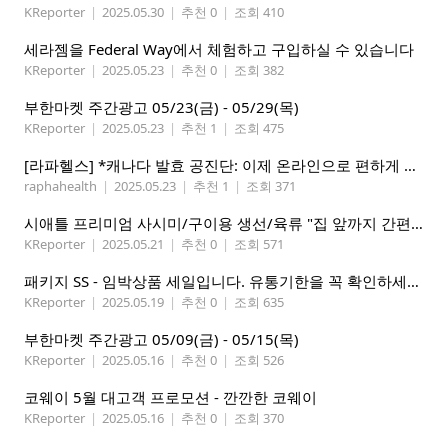
KReporter
|
2025.05.30
|
추천 0
|
조회 410
세라젬을 Federal Way에서 체험하고 구입하실 수 있습니다
KReporter
|
2025.05.23
|
추천 0
|
조회 382
부한마켓 주간광고 05/23(금) - 05/29(목)
KReporter
|
2025.05.23
|
추천 1
|
조회 475
[라파헬스] *캐나다 발효 공진단: 이제 온라인으로 편하게 구매하세요.*
raphahealth
|
2025.05.23
|
추천 1
|
조회 371
시애틀 프리미엄 사시미/구이용 생선/육류 "집 앞까지 간편하게" – 영오션닷컴
KReporter
|
2025.05.21
|
추천 0
|
조회 571
패키지 SS - 임박상품 세일입니다. 유통기한을 꼭 확인하세요.
KReporter
|
2025.05.19
|
추천 0
|
조회 635
부한마켓 주간광고 05/09(금) - 05/15(목)
KReporter
|
2025.05.16
|
추천 0
|
조회 526
코웨이 5월 대고객 프로모션 - 깐깐한 코웨이
KReporter
|
2025.05.16
|
추천 0
|
조회 370