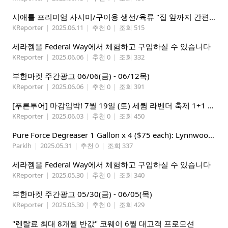
시애틀 프리미엄 사시미/구이용 생선/육류 "집 앞까지 간편하게" – 영오션닷컴
KReporter
|
2025.06.11
|
추천 0
|
조회 515
세라젬을 Federal Way에서 체험하고 구입하실 수 있습니다
KReporter
|
2025.06.06
|
추천 0
|
조회 332
부한마켓 주간광고 06/06(금) - 06/12목)
KReporter
|
2025.06.06
|
추천 0
|
조회 391
[푸른투어] 마감임박! 7월 19일 (토) 세큄 라벤더 축제 1+1 이벤트
KReporter
|
2025.06.03
|
추천 0
|
조회 450
Pure Force Degreaser 1 Gallon x 4 ($75 each): Lynnwood 지역
Parklh
|
2025.05.31
|
추천 0
|
조회 337
세라젬을 Federal Way에서 체험하고 구입하실 수 있습니다
KReporter
|
2025.05.30
|
추천 0
|
조회 340
부한마켓 주간광고 05/30(금) - 06/05(목)
KReporter
|
2025.05.30
|
추천 0
|
조회 429
"렌탈료 최대 8개월 반값" 코웨이 6월 대고객 프로모션