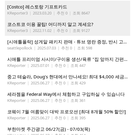
[Costco] 레스토랑 기프트카드
KReporter3
|
2023.03.20
|
추천 0
|
조회 8647
코스트코 이용 꿀팁! 어디까지 알고 계세요?
KReporter3
|
2022.11.02
|
추천 0
|
조회 9127
[시애틀폴락] 성게알 패키지 판매 - 튜브 명란 증정, 반시 고구마 증정
seattlepollock
|
2025.07.03
|
추천 0
|
조회 598
시애틀 프리미엄 사시미/구이용 생선/육류 "집 앞까지 간편하게" – 영오션닷컴
KReporter
|
2025.07.01
|
추천 0
|
조회 447
중고 테슬라, Doug’s 현대에서 만나세요! 최대 $4,000 세금 혜택까지!
KReporter
|
2025.06.27
|
추천 0
|
조회 429
세라젬을 Federal Way에서 체험하고 구입하실 수 있습니다
KReporter
|
2025.06.27
|
추천 0
|
조회 361
코웨이 7월 여름맞이 대박 프로모션 [최대 8개월 50% 할인!]
KReporter
|
2025.06.27
|
추천 0
|
조회 395
부한마켓 주간광고 06/27(금) - 07/03(목)