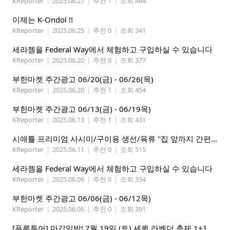
KReporter
|
2025.06.27
|
추천 1
|
조회 464
이제는 K-Ondol !!
KReporter
|
2025.06.25
|
추천 0
|
조회 341
세라젬을 Federal Way에서 체험하고 구입하실 수 있습니다
KReporter
|
2025.06.20
|
추천 0
|
조회 377
부한마켓 주간광고 06/20(금) - 06/26(목)
KReporter
|
2025.06.20
|
추천 1
|
조회 454
부한마켓 주간광고 06/13(금) - 06/19목)
KReporter
|
2025.06.13
|
추천 1
|
조회 431
시애틀 프리미엄 사시미/구이용 생선/육류 "집 앞까지 간편하게" – 영오션닷컴
KReporter
|
2025.06.11
|
추천 0
|
조회 515
세라젬을 Federal Way에서 체험하고 구입하실 수 있습니다
KReporter
|
2025.06.06
|
추천 0
|
조회 334
부한마켓 주간광고 06/06(금) - 06/12목)
KReporter
|
2025.06.06
|
추천 0
|
조회 391
[푸른투어] 마감임박! 7월 19일 (토) 세큄 라벤더 축제 1+1 이벤트