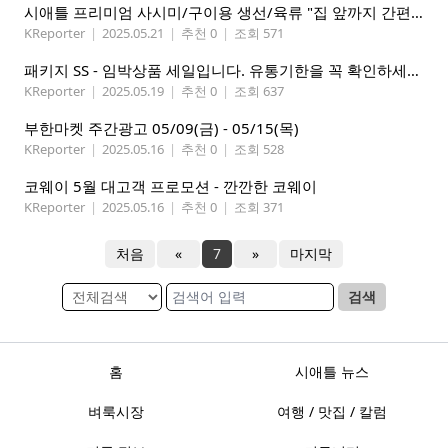
시애틀 프리미엄 사시미/구이용 생선/육류 "집 앞까지 간편하게" – 영오션닷컴
KReporter
|
2025.05.21
|
추천 0
|
조회 571
패키지 SS - 임박상품 세일입니다. 유통기한을 꼭 확인하세요.
KReporter
|
2025.05.19
|
추천 0
|
조회 637
부한마켓 주간광고 05/09(금) - 05/15(목)
KReporter
|
2025.05.16
|
추천 0
|
조회 528
코웨이 5월 대고객 프로모션 - 깐깐한 코웨이
KReporter
|
2025.05.16
|
추천 0
|
조회 371
처음
«
7
»
마지막
검색
홈
시애틀 뉴스
벼룩시장
여행 / 맛집 / 칼럼