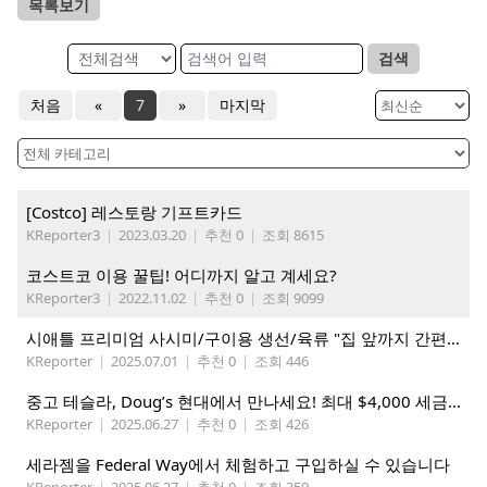
목록보기
검색
처음
«
7
»
마지막
[Costco] 레스토랑 기프트카드
KReporter3
|
2023.03.20
|
추천 0
|
조회 8615
코스트코 이용 꿀팁! 어디까지 알고 계세요?
KReporter3
|
2022.11.02
|
추천 0
|
조회 9099
시애틀 프리미엄 사시미/구이용 생선/육류 "집 앞까지 간편하게" – 영오션닷컴
KReporter
|
2025.07.01
|
추천 0
|
조회 446
중고 테슬라, Doug’s 현대에서 만나세요! 최대 $4,000 세금 혜택까지!
KReporter
|
2025.06.27
|
추천 0
|
조회 426
세라젬을 Federal Way에서 체험하고 구입하실 수 있습니다