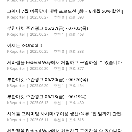
KReporter
|
2025.06.27
|
추천 0
|
조회 359
코웨이 7월 여름맞이 대박 프로모션 [최대 8개월 50% 할인!]
KReporter
|
2025.06.27
|
추천 0
|
조회 393
부한마켓 주간광고 06/27(금) - 07/03(목)
KReporter
|
2025.06.27
|
추천 1
|
조회 463
이제는 K-Ondol !!
KReporter
|
2025.06.25
|
추천 0
|
조회 338
세라젬을 Federal Way에서 체험하고 구입하실 수 있습니다
KReporter
|
2025.06.20
|
추천 0
|
조회 377
부한마켓 주간광고 06/20(금) - 06/26(목)
KReporter
|
2025.06.20
|
추천 1
|
조회 454
부한마켓 주간광고 06/13(금) - 06/19목)
KReporter
|
2025.06.13
|
추천 1
|
조회 430
시애틀 프리미엄 사시미/구이용 생선/육류 "집 앞까지 간편하게" – 영오션닷컴
KReporter
|
2025.06.11
|
추천 0
|
조회 515
세라젬을 Federal Way에서 체험하고 구입하실 수 있습니다