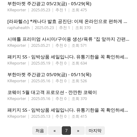
부한마켓 주간광고 05/23(금) - 05/29(목)
KReporter
|
2025.05.23
|
추천 1
|
조회 475
[라파헬스] *캐나다 발효 공진단: 이제 온라인으로 편하게 구매하세요.*
raphahealth
|
2025.05.23
|
추천 1
|
조회 370
시애틀 프리미엄 사시미/구이용 생선/육류 "집 앞까지 간편하게" – 영오션닷컴
KReporter
|
2025.05.21
|
추천 0
|
조회 571
패키지 SS - 임박상품 세일입니다. 유통기한을 꼭 확인하세요.
KReporter
|
2025.05.19
|
추천 0
|
조회 634
부한마켓 주간광고 05/09(금) - 05/15(목)
KReporter
|
2025.05.16
|
추천 0
|
조회 526
코웨이 5월 대고객 프로모션 - 깐깐한 코웨이
KReporter
|
2025.05.16
|
추천 0
|
조회 370
패키지 SS - 임박상품 세일입니다. 유통기한을 꼭 확인하세요.
KReporter
|
2025.05.13
|
추천 0
|
조회 415
처음
«
7
»
마지막