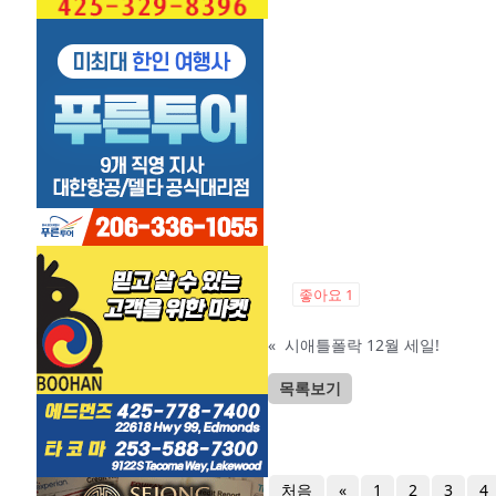
좋아요
1
«
시애틀폴락 12월 세일!
목록보기
처음
«
1
2
3
4