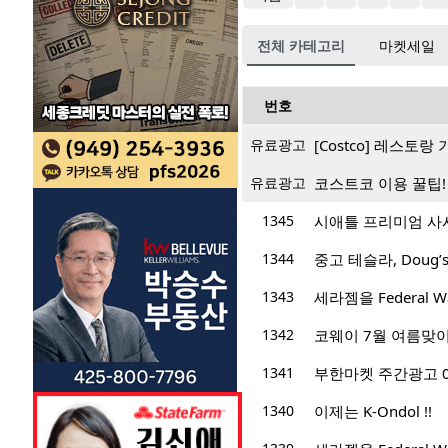
전체 카테고리
마켓세일
번호
유료광고
[Costco] 레스토
유료광고
코스트코 이용 꿀팁!
1345
시애틀 프리미엄 사시
1344
중고 테슬라, Doug
1343
세라젬을 Federal
1342
코웨이 7월 여름맞이 
1341
부한마켓 주간광고 06/2
1340
이제는 K-Ondol !!