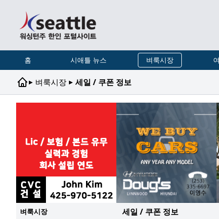
홈
시애틀 뉴스
벼룩시장
여
▸
▸
벼룩시장
세일 / 쿠폰 정보
세일 / 쿠폰 정보
벼룩시장