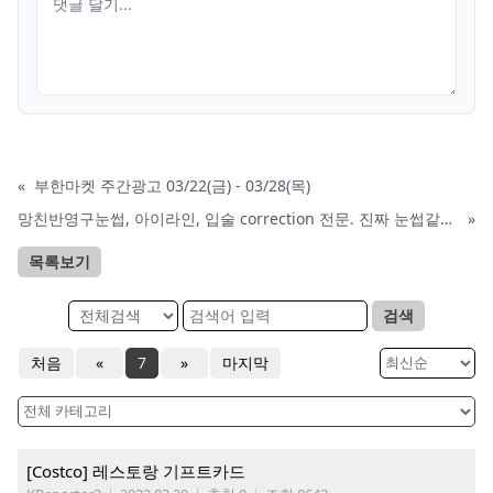
«
부한마켓 주간광고 03/22(금) - 03/28(목)
망친반영구눈썹, 아이라인, 입술 correction 전문. 진짜 눈썹같은 눈썹반영구 맛집.
»
목록보기
검색
처음
«
7
»
마지막
[Costco] 레스토랑 기프트카드