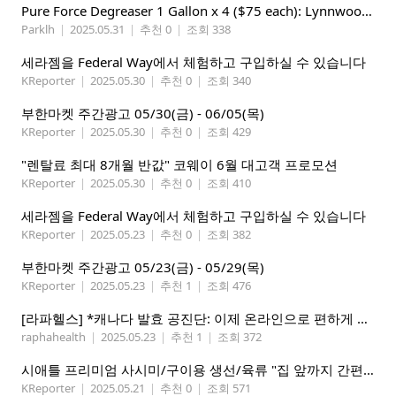
Pure Force Degreaser 1 Gallon x 4 ($75 each): Lynnwood 지역
Parklh
|
2025.05.31
|
추천 0
|
조회 338
세라젬을 Federal Way에서 체험하고 구입하실 수 있습니다
KReporter
|
2025.05.30
|
추천 0
|
조회 340
부한마켓 주간광고 05/30(금) - 06/05(목)
KReporter
|
2025.05.30
|
추천 0
|
조회 429
"렌탈료 최대 8개월 반값" 코웨이 6월 대고객 프로모션
KReporter
|
2025.05.30
|
추천 0
|
조회 410
세라젬을 Federal Way에서 체험하고 구입하실 수 있습니다
KReporter
|
2025.05.23
|
추천 0
|
조회 382
부한마켓 주간광고 05/23(금) - 05/29(목)
KReporter
|
2025.05.23
|
추천 1
|
조회 476
[라파헬스] *캐나다 발효 공진단: 이제 온라인으로 편하게 구매하세요.*
raphahealth
|
2025.05.23
|
추천 1
|
조회 372
시애틀 프리미엄 사시미/구이용 생선/육류 "집 앞까지 간편하게" – 영오션닷컴
KReporter
|
2025.05.21
|
추천 0
|
조회 571