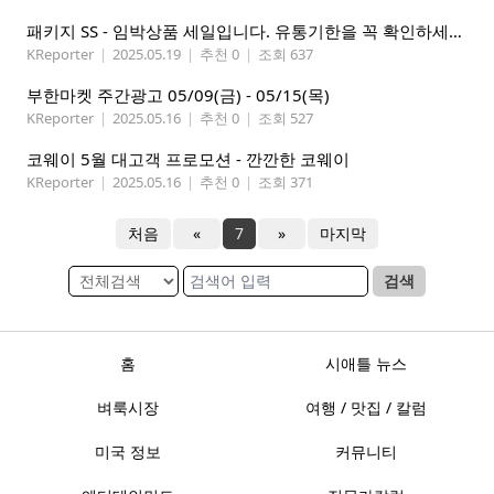
패키지 SS - 임박상품 세일입니다. 유통기한을 꼭 확인하세요.
KReporter
|
2025.05.19
|
추천 0
|
조회 637
부한마켓 주간광고 05/09(금) - 05/15(목)
KReporter
|
2025.05.16
|
추천 0
|
조회 527
코웨이 5월 대고객 프로모션 - 깐깐한 코웨이
KReporter
|
2025.05.16
|
추천 0
|
조회 371
처음
«
7
»
마지막
검색
홈
시애틀 뉴스
벼룩시장
여행 / 맛집 / 칼럼
미국 정보
커뮤니티