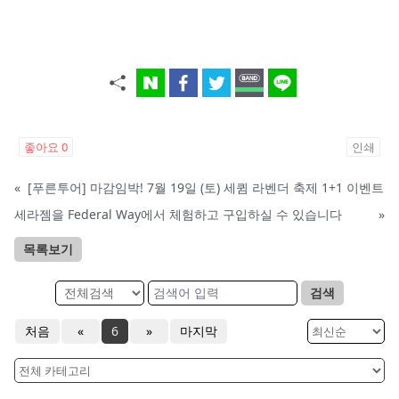
좋아요
0
인쇄
«
[푸른투어] 마감임박! 7월 19일 (토) 세큄 라벤더 축제 1+1 이벤트
세라젬을 Federal Way에서 체험하고 구입하실 수 있습니다
»
목록보기
검색
처음
«
6
»
마지막