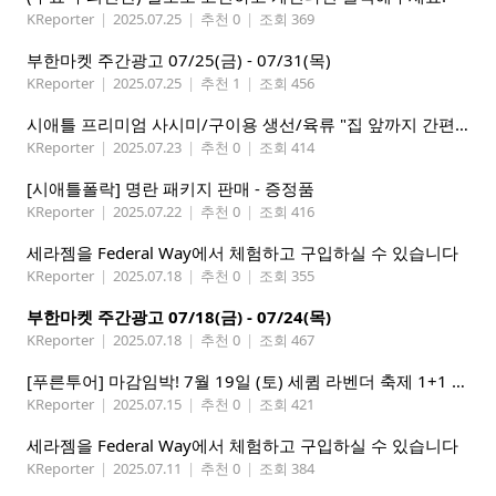
KReporter
|
2025.07.25
|
추천 0
|
조회 369
부한마켓 주간광고 07/25(금) - 07/31(목)
KReporter
|
2025.07.25
|
추천 1
|
조회 456
시애틀 프리미엄 사시미/구이용 생선/육류 "집 앞까지 간편하게" – 영오션닷컴
KReporter
|
2025.07.23
|
추천 0
|
조회 414
[시애틀폴락] 명란 패키지 판매 - 증정품
KReporter
|
2025.07.22
|
추천 0
|
조회 416
세라젬을 Federal Way에서 체험하고 구입하실 수 있습니다
KReporter
|
2025.07.18
|
추천 0
|
조회 355
부한마켓 주간광고 07/18(금) - 07/24(목)
KReporter
|
2025.07.18
|
추천 0
|
조회 467
[푸른투어] 마감임박! 7월 19일 (토) 세큄 라벤더 축제 1+1 이벤트
KReporter
|
2025.07.15
|
추천 0
|
조회 421
세라젬을 Federal Way에서 체험하고 구입하실 수 있습니다
KReporter
|
2025.07.11
|
추천 0
|
조회 384