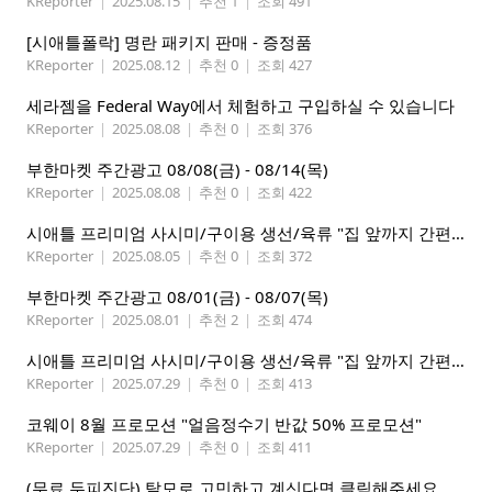
KReporter
|
2025.08.15
|
추천 1
|
조회 491
[시애틀폴락] 명란 패키지 판매 - 증정품
KReporter
|
2025.08.12
|
추천 0
|
조회 427
세라젬을 Federal Way에서 체험하고 구입하실 수 있습니다
KReporter
|
2025.08.08
|
추천 0
|
조회 376
부한마켓 주간광고 08/08(금) - 08/14(목)
KReporter
|
2025.08.08
|
추천 0
|
조회 422
시애틀 프리미엄 사시미/구이용 생선/육류 "집 앞까지 간편하게" – 영오션닷컴
KReporter
|
2025.08.05
|
추천 0
|
조회 372
부한마켓 주간광고 08/01(금) - 08/07(목)
KReporter
|
2025.08.01
|
추천 2
|
조회 474
시애틀 프리미엄 사시미/구이용 생선/육류 "집 앞까지 간편하게" – 영오션닷컴
KReporter
|
2025.07.29
|
추천 0
|
조회 413
코웨이 8월 프로모션 "얼음정수기 반값 50% 프로모션"
KReporter
|
2025.07.29
|
추천 0
|
조회 411
(무료 두피진단) 탈모로 고민하고 계신다면 클릭해주세요.