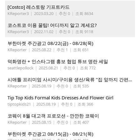
[Costco] 레스토랑 기프트카드
KReporter3
|
2023.03.20
|
추천 0
|
조회 8634
코스트코 이용 꿀팁! 어디까지 알고 계세요?
KReporter3
|
2022.11.02
|
추천 0
|
조회 9118
부한마켓 주간광고 08/22(금) - 08/28(목)
KReporter
|
2025.08.22
|
추천 1
|
조회 651
덕화명란 + 인스타그램 홍보 협업 튜브 명란 세일
seattlepollock
|
2025.08.21
|
추천 0
|
조회 772
시애틀 프리미엄 사시미/구이용 생선/육류 "집 앞까지 간편하게" – 영오션샵닷컴
KReporter
|
2025.08.19
|
추천 0
|
조회 535
Tip Top Kids Formal Kids Dresses And Flower Girl
tiptopkids21
|
2025.08.19
|
추천 0
|
조회 366
코웨이 8월 대고객 프로모션 - 깐깐한 코웨이
KReporter
|
2025.08.15
|
추천 0
|
조회 407
부한마켓 주간광고 08/15(금) - 08/21(목)