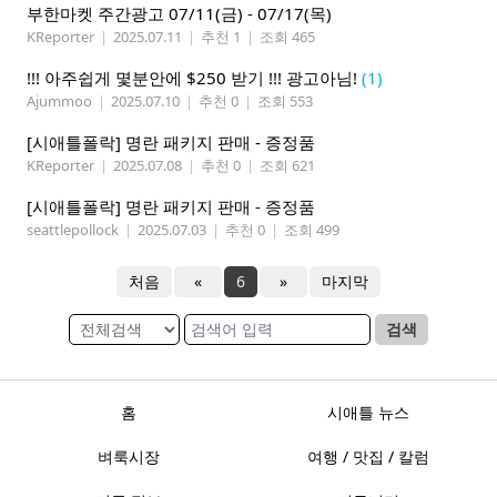
부한마켓 주간광고 07/11(금) - 07/17(목)
KReporter
|
2025.07.11
|
추천 1
|
조회 465
!!! 아주쉽게 몇분안에 $250 받기 !!! 광고아님!
(1)
Ajummoo
|
2025.07.10
|
추천 0
|
조회 553
[시애틀폴락] 명란 패키지 판매 - 증정품
KReporter
|
2025.07.08
|
추천 0
|
조회 621
[시애틀폴락] 명란 패키지 판매 - 증정품
seattlepollock
|
2025.07.03
|
추천 0
|
조회 499
처음
«
6
»
마지막
검색
홈
시애틀 뉴스
벼룩시장
여행 / 맛집 / 칼럼