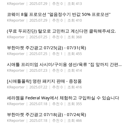
KReporter
|
2025.07.29
|
추천 0
|
조회 413
코웨이 8월 프로모션 "얼음정수기 반값 50% 프로모션"
KReporter
|
2025.07.29
|
추천 0
|
조회 410
(무료 두피진단) 탈모로 고민하고 계신다면 클릭해주세요.
KReporter
|
2025.07.25
|
추천 0
|
조회 368
부한마켓 주간광고 07/25(금) - 07/31(목)
KReporter
|
2025.07.25
|
추천 1
|
조회 455
시애틀 프리미엄 사시미/구이용 생선/육류 "집 앞까지 간편하게" – 영오션닷컴
KReporter
|
2025.07.23
|
추천 0
|
조회 414
[시애틀폴락] 명란 패키지 판매 - 증정품
KReporter
|
2025.07.22
|
추천 0
|
조회 416
세라젬을 Federal Way에서 체험하고 구입하실 수 있습니다
KReporter
|
2025.07.18
|
추천 0
|
조회 355
부한마켓 주간광고 07/18(금) - 07/24(목)
KReporter
|
2025.07.18
|
추천 0
|
조회 466