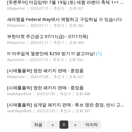
[푸른투어] 마감임박! 7월 19일 (토) 세큄 라벤더 축제 1+1 이벤트
KReporter
|
2025.07.15
|
추천 0
|
조회 421
세라젬을 Federal Way에서 체험하고 구입하실 수 있습니다
KReporter
|
2025.07.11
|
추천 0
|
조회 382
부한마켓 주간광고 07/11(금) - 07/17(목)
KReporter
|
2025.07.11
|
추천 1
|
조회 464
!!! 아주쉽게 몇분안에 $250 받기 !!! 광고아님!
(1)
Ajummoo
|
2025.07.10
|
추천 0
|
조회 552
[시애틀폴락] 명란 패키지 판매 - 증정품
KReporter
|
2025.07.08
|
추천 0
|
조회 621
[시애틀폴락] 명란 패키지 판매 - 증정품
seattlepollock
|
2025.07.03
|
추천 0
|
조회 498
[시애틀폴락] 성게알 패키지 판매 - 튜브 명란 증정, 반시 고구마 증정
seattlepollock
|
2025.07.03
|
추천 0
|
조회 597
처음
«
6
»
마지막