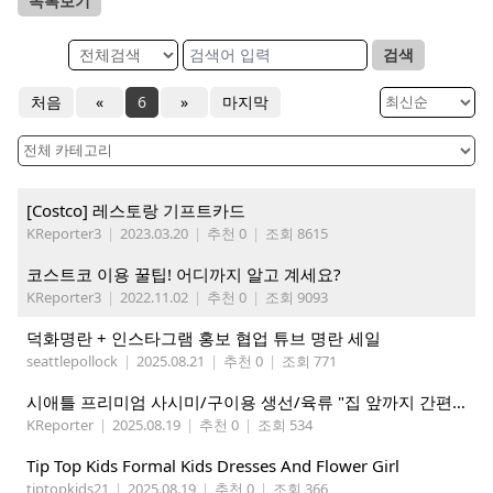
목록보기
검색
처음
«
6
»
마지막
[Costco] 레스토랑 기프트카드
KReporter3
|
2023.03.20
|
추천 0
|
조회 8615
코스트코 이용 꿀팁! 어디까지 알고 계세요?
KReporter3
|
2022.11.02
|
추천 0
|
조회 9093
덕화명란 + 인스타그램 홍보 협업 튜브 명란 세일
seattlepollock
|
2025.08.21
|
추천 0
|
조회 771
시애틀 프리미엄 사시미/구이용 생선/육류 "집 앞까지 간편하게" – 영오션샵닷컴
KReporter
|
2025.08.19
|
추천 0
|
조회 534
Tip Top Kids Formal Kids Dresses And Flower Girl
tiptopkids21
|
2025.08.19
|
추천 0
|
조회 366