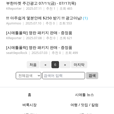
부한마켓 주간광고 07/11(금) - 07/17(목)
KReporter
|
2025.07.11
|
추천 1
|
조회 465
!!! 아주쉽게 몇분안에 $250 받기 !!! 광고아님!
(1)
Ajummoo
|
2025.07.10
|
추천 0
|
조회 553
[시애틀폴락] 명란 패키지 판매 - 증정품
KReporter
|
2025.07.08
|
추천 0
|
조회 621
[시애틀폴락] 명란 패키지 판매 - 증정품
seattlepollock
|
2025.07.03
|
추천 0
|
조회 499
처음
«
6
»
마지막
검색
홈
시애틀 뉴스
벼룩시장
여행 / 맛집 / 칼럼