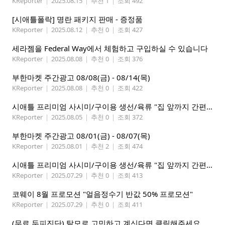
KReporter
|
2025.08.15
|
추천 1
|
조회 492
[시애틀폴락] 명란 패키지 판매 - 증정품
KReporter
|
2025.08.12
|
추천 0
|
조회 427
세라젬을 Federal Way에서 체험하고 구입하실 수 있습니다
KReporter
|
2025.08.08
|
추천 0
|
조회 376
부한마켓 주간광고 08/08(금) - 08/14(목)
KReporter
|
2025.08.08
|
추천 0
|
조회 422
시애틀 프리미엄 사시미/구이용 생선/육류 "집 앞까지 간편하게" – 영오션닷컴
KReporter
|
2025.08.05
|
추천 0
|
조회 372
부한마켓 주간광고 08/01(금) - 08/07(목)
KReporter
|
2025.08.01
|
추천 2
|
조회 474
시애틀 프리미엄 사시미/구이용 생선/육류 "집 앞까지 간편하게" – 영오션닷컴
KReporter
|
2025.07.29
|
추천 0
|
조회 413
코웨이 8월 프로모션 "얼음정수기 반값 50% 프로모션"
KReporter
|
2025.07.29
|
추천 0
|
조회 411
(무료 두피진단) 탈모로 고민하고 계신다면 클릭해주세요.