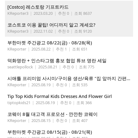
[Costco] 레스토랑 기프트카드
KReporter3
|
2023.03.20
|
추천 0
|
조회 8637
코스트코 이용 꿀팁! 어디까지 알고 계세요?
KReporter3
|
2022.11.02
|
추천 0
|
조회 9120
부한마켓 주간광고 08/22(금) - 08/28(목)
KReporter
|
2025.08.22
|
추천 1
|
조회 651
덕화명란 + 인스타그램 홍보 협업 튜브 명란 세일
seattlepollock
|
2025.08.21
|
추천 0
|
조회 775
시애틀 프리미엄 사시미/구이용 생선/육류 "집 앞까지 간편하게" – 영오션샵닷컴
KReporter
|
2025.08.19
|
추천 0
|
조회 535
Tip Top Kids Formal Kids Dresses And Flower Girl
tiptopkids21
|
2025.08.19
|
추천 0
|
조회 366
코웨이 8월 대고객 프로모션 - 깐깐한 코웨이
KReporter
|
2025.08.15
|
추천 0
|
조회 407
부한마켓 주간광고 08/15(금) - 08/21(목)