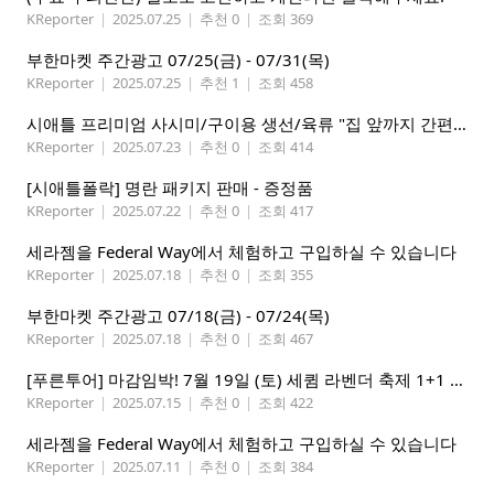
KReporter
|
2025.07.25
|
추천 0
|
조회 369
부한마켓 주간광고 07/25(금) - 07/31(목)
KReporter
|
2025.07.25
|
추천 1
|
조회 458
시애틀 프리미엄 사시미/구이용 생선/육류 "집 앞까지 간편하게" – 영오션닷컴
KReporter
|
2025.07.23
|
추천 0
|
조회 414
[시애틀폴락] 명란 패키지 판매 - 증정품
KReporter
|
2025.07.22
|
추천 0
|
조회 417
세라젬을 Federal Way에서 체험하고 구입하실 수 있습니다
KReporter
|
2025.07.18
|
추천 0
|
조회 355
부한마켓 주간광고 07/18(금) - 07/24(목)
KReporter
|
2025.07.18
|
추천 0
|
조회 467
[푸른투어] 마감임박! 7월 19일 (토) 세큄 라벤더 축제 1+1 이벤트
KReporter
|
2025.07.15
|
추천 0
|
조회 422
세라젬을 Federal Way에서 체험하고 구입하실 수 있습니다
KReporter
|
2025.07.11
|
추천 0
|
조회 384