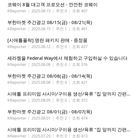
코웨이 8월 대고객 프로모션 - 깐깐한 코웨이
KReporter
|
2025.08.15
|
추천 0
|
조회 407
부한마켓 주간광고 08/15(금) - 08/21(목)
KReporter
|
2025.08.15
|
추천 1
|
조회 491
[시애틀폴락] 명란 패키지 판매 - 증정품
KReporter
|
2025.08.12
|
추천 0
|
조회 427
세라젬을 Federal Way에서 체험하고 구입하실 수 있습니다
KReporter
|
2025.08.08
|
추천 0
|
조회 376
부한마켓 주간광고 08/08(금) - 08/14(목)
KReporter
|
2025.08.08
|
추천 0
|
조회 421
시애틀 프리미엄 사시미/구이용 생선/육류 "집 앞까지 간편하게" – 영오션닷컴
KReporter
|
2025.08.05
|
추천 0
|
조회 372
부한마켓 주간광고 08/01(금) - 08/07(목)
KReporter
|
2025.08.01
|
추천 2
|
조회 474
시애틀 프리미엄 사시미/구이용 생선/육류 "집 앞까지 간편하게" – 영오션닷컴
KReporter
|
2025.07.29
|
추천 0
|
조회 413