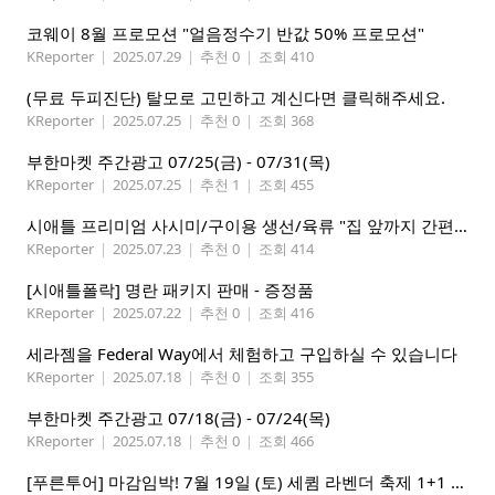
코웨이 8월 프로모션 "얼음정수기 반값 50% 프로모션"
KReporter
|
2025.07.29
|
추천 0
|
조회 410
(무료 두피진단) 탈모로 고민하고 계신다면 클릭해주세요.
KReporter
|
2025.07.25
|
추천 0
|
조회 368
부한마켓 주간광고 07/25(금) - 07/31(목)
KReporter
|
2025.07.25
|
추천 1
|
조회 455
시애틀 프리미엄 사시미/구이용 생선/육류 "집 앞까지 간편하게" – 영오션닷컴
KReporter
|
2025.07.23
|
추천 0
|
조회 414
[시애틀폴락] 명란 패키지 판매 - 증정품
KReporter
|
2025.07.22
|
추천 0
|
조회 416
세라젬을 Federal Way에서 체험하고 구입하실 수 있습니다
KReporter
|
2025.07.18
|
추천 0
|
조회 355
부한마켓 주간광고 07/18(금) - 07/24(목)
KReporter
|
2025.07.18
|
추천 0
|
조회 466
[푸른투어] 마감임박! 7월 19일 (토) 세큄 라벤더 축제 1+1 이벤트