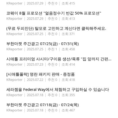
KReporter
|
2025.07.29
|
추천 0
|
조회 415
코웨이 8월 프로모션 "얼음정수기 반값 50% 프로모션"
KReporter
|
2025.07.29
|
추천 0
|
조회 413
(무료 두피진단) 탈모로 고민하고 계신다면 클릭해주세요.
KReporter
|
2025.07.25
|
추천 0
|
조회 371
부한마켓 주간광고 07/25(금) - 07/31(목)
KReporter
|
2025.07.25
|
추천 1
|
조회 458
시애틀 프리미엄 사시미/구이용 생선/육류 "집 앞까지 간편하게" – 영오션닷컴
KReporter
|
2025.07.23
|
추천 0
|
조회 414
[시애틀폴락] 명란 패키지 판매 - 증정품
KReporter
|
2025.07.22
|
추천 0
|
조회 418
세라젬을 Federal Way에서 체험하고 구입하실 수 있습니다
KReporter
|
2025.07.18
|
추천 0
|
조회 355
부한마켓 주간광고 07/18(금) - 07/24(목)
KReporter
|
2025.07.18
|
추천 0
|
조회 467