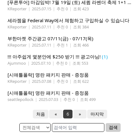
[푸른투어] 마감임박! 7월 19일 (토) 세큄 라벤더 축제 1+1 이벤트
KReporter
|
2025.07.15
|
추천 0
|
조회 423
세라젬을 Federal Way에서 체험하고 구입하실 수 있습니다
KReporter
|
2025.07.11
|
추천 0
|
조회 384
부한마켓 주간광고 07/11(금) - 07/17(목)
KReporter
|
2025.07.11
|
추천 1
|
조회 466
!!! 아주쉽게 몇분안에 $250 받기 !!! 광고아님!
(1)
Ajummoo
|
2025.07.10
|
추천 0
|
조회 553
[시애틀폴락] 명란 패키지 판매 - 증정품
KReporter
|
2025.07.08
|
추천 0
|
조회 622
[시애틀폴락] 명란 패키지 판매 - 증정품
seattlepollock
|
2025.07.03
|
추천 0
|
조회 499
처음
«
6
»
마지막
검색