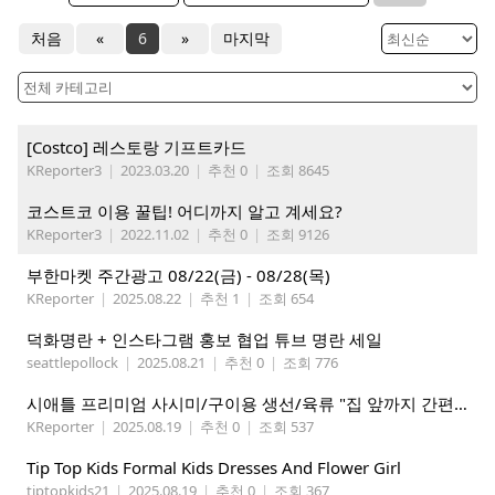
처음
«
6
»
마지막
[Costco] 레스토랑 기프트카드
KReporter3
|
2023.03.20
|
추천 0
|
조회 8645
코스트코 이용 꿀팁! 어디까지 알고 계세요?
KReporter3
|
2022.11.02
|
추천 0
|
조회 9126
부한마켓 주간광고 08/22(금) - 08/28(목)
KReporter
|
2025.08.22
|
추천 1
|
조회 654
덕화명란 + 인스타그램 홍보 협업 튜브 명란 세일
seattlepollock
|
2025.08.21
|
추천 0
|
조회 776
시애틀 프리미엄 사시미/구이용 생선/육류 "집 앞까지 간편하게" – 영오션샵닷컴
KReporter
|
2025.08.19
|
추천 0
|
조회 537
Tip Top Kids Formal Kids Dresses And Flower Girl
tiptopkids21
|
2025.08.19
|
추천 0
|
조회 367