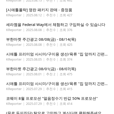
KReporter
|
2025.08.15
|
추천 1
|
조회 492
[시애틀폴락] 명란 패키지 판매 - 증정품
KReporter
|
2025.08.12
|
추천 0
|
조회 427
세라젬을 Federal Way에서 체험하고 구입하실 수 있습니다
KReporter
|
2025.08.08
|
추천 0
|
조회 376
부한마켓 주간광고 08/08(금) - 08/14(목)
KReporter
|
2025.08.08
|
추천 0
|
조회 425
시애틀 프리미엄 사시미/구이용 생선/육류 "집 앞까지 간편하게" – 영오션닷컴
KReporter
|
2025.08.05
|
추천 0
|
조회 374
부한마켓 주간광고 08/01(금) - 08/07(목)
KReporter
|
2025.08.01
|
추천 2
|
조회 475
시애틀 프리미엄 사시미/구이용 생선/육류 "집 앞까지 간편하게" – 영오션닷컴
KReporter
|
2025.07.29
|
추천 0
|
조회 415
코웨이 8월 프로모션 "얼음정수기 반값 50% 프로모션"
KReporter
|
2025.07.29
|
추천 0
|
조회 414
(무료 두피진단) 탈모로 고민하고 계신다면 클릭해주세요.