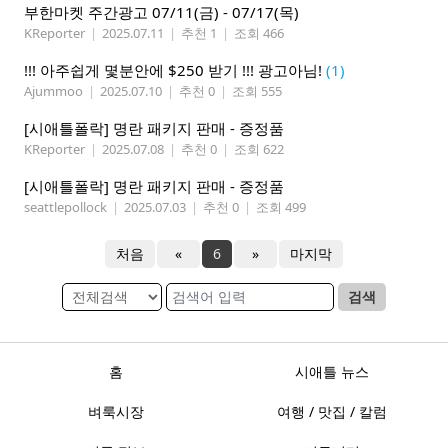
부한마켓 주간광고 07/11(금) - 07/17(목)
KReporter
|
2025.07.11
|
추천 1
|
조회 466
!!! 아주쉽게 몇분안에 $250 받기 !!! 광고아님!
(1)
Ajummoo
|
2025.07.10
|
추천 0
|
조회 555
[시애틀폴락] 명란 패키지 판매 - 증정품
KReporter
|
2025.07.08
|
추천 0
|
조회 622
[시애틀폴락] 명란 패키지 판매 - 증정품
seattlepollock
|
2025.07.03
|
추천 0
|
조회 499
처음
«
6
»
마지막
검색
홈
시애틀 뉴스
벼룩시장
여행 / 맛집 / 칼럼