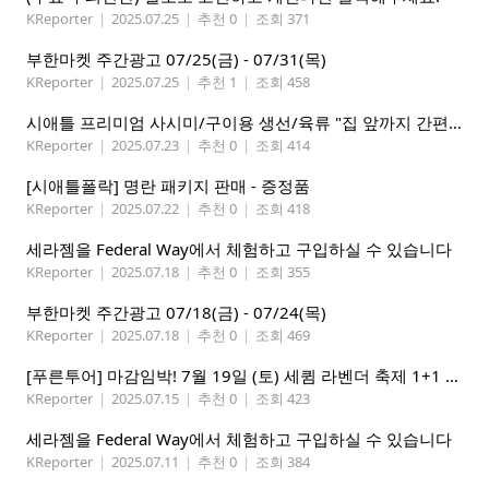
KReporter
|
2025.07.25
|
추천 0
|
조회 371
부한마켓 주간광고 07/25(금) - 07/31(목)
KReporter
|
2025.07.25
|
추천 1
|
조회 458
시애틀 프리미엄 사시미/구이용 생선/육류 "집 앞까지 간편하게" – 영오션닷컴
KReporter
|
2025.07.23
|
추천 0
|
조회 414
[시애틀폴락] 명란 패키지 판매 - 증정품
KReporter
|
2025.07.22
|
추천 0
|
조회 418
세라젬을 Federal Way에서 체험하고 구입하실 수 있습니다
KReporter
|
2025.07.18
|
추천 0
|
조회 355
부한마켓 주간광고 07/18(금) - 07/24(목)
KReporter
|
2025.07.18
|
추천 0
|
조회 469
[푸른투어] 마감임박! 7월 19일 (토) 세큄 라벤더 축제 1+1 이벤트
KReporter
|
2025.07.15
|
추천 0
|
조회 423
세라젬을 Federal Way에서 체험하고 구입하실 수 있습니다
KReporter
|
2025.07.11
|
추천 0
|
조회 384