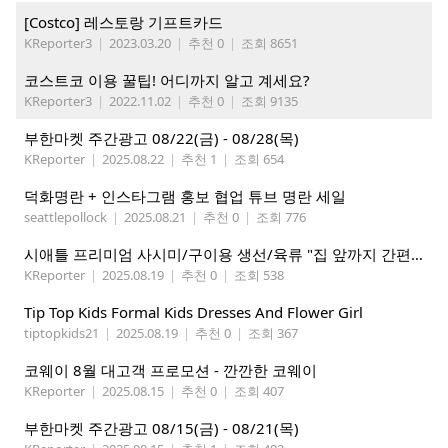
[Costco] 레스토랑 기프트카드
KReporter3
|
2023.03.20
|
추천 0
|
조회 8651
코스트코 이용 꿀팁! 어디까지 알고 계세요?
KReporter3
|
2022.11.02
|
추천 0
|
조회 9135
부한마켓 주간광고 08/22(금) - 08/28(목)
KReporter
|
2025.08.22
|
추천 1
|
조회 654
덕화명란 + 인스타그램 홍보 협업 튜브 명란 세일
seattlepollock
|
2025.08.21
|
추천 0
|
조회 776
시애틀 프리미엄 사시미/구이용 생선/육류 "집 앞까지 간편하게" – 영오션샵닷컴
KReporter
|
2025.08.19
|
추천 0
|
조회 538
Tip Top Kids Formal Kids Dresses And Flower Girl
tiptopkids21
|
2025.08.19
|
추천 0
|
조회 367
코웨이 8월 대고객 프로모션 - 깐깐한 코웨이
KReporter
|
2025.08.15
|
추천 0
|
조회 407
부한마켓 주간광고 08/15(금) - 08/21(목)