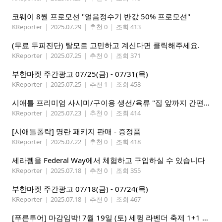
코웨이 8월 프로모션 "얼음정수기 반값 50% 프로모션"
KReporter
|
2025.07.29
|
추천 0
|
조회 413
(무료 두피진단) 탈모로 고민하고 계신다면 클릭해주세요.
KReporter
|
2025.07.25
|
추천 0
|
조회 371
부한마켓 주간광고 07/25(금) - 07/31(목)
KReporter
|
2025.07.25
|
추천 1
|
조회 458
시애틀 프리미엄 사시미/구이용 생선/육류 "집 앞까지 간편하게" – 영오션닷컴
KReporter
|
2025.07.23
|
추천 0
|
조회 414
[시애틀폴락] 명란 패키지 판매 - 증정품
KReporter
|
2025.07.22
|
추천 0
|
조회 418
세라젬을 Federal Way에서 체험하고 구입하실 수 있습니다
KReporter
|
2025.07.18
|
추천 0
|
조회 355
부한마켓 주간광고 07/18(금) - 07/24(목)
KReporter
|
2025.07.18
|
추천 0
|
조회 467
[푸른투어] 마감임박! 7월 19일 (토) 세큄 라벤더 축제 1+1 이벤트