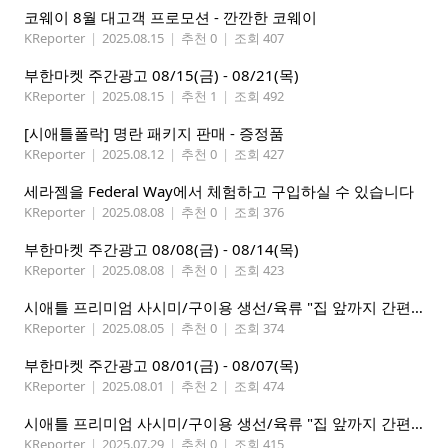
코웨이 8월 대고객 프로모션 - 깐깐한 코웨이
KReporter
|
2025.08.15
|
추천 0
|
조회 407
부한마켓 주간광고 08/15(금) - 08/21(목)
KReporter
|
2025.08.15
|
추천 1
|
조회 492
[시애틀폴락] 명란 패키지 판매 - 증정품
KReporter
|
2025.08.12
|
추천 0
|
조회 427
세라젬을 Federal Way에서 체험하고 구입하실 수 있습니다
KReporter
|
2025.08.08
|
추천 0
|
조회 376
부한마켓 주간광고 08/08(금) - 08/14(목)
KReporter
|
2025.08.08
|
추천 0
|
조회 423
시애틀 프리미엄 사시미/구이용 생선/육류 "집 앞까지 간편하게" – 영오션닷컴
KReporter
|
2025.08.05
|
추천 0
|
조회 374
부한마켓 주간광고 08/01(금) - 08/07(목)
KReporter
|
2025.08.01
|
추천 2
|
조회 474
시애틀 프리미엄 사시미/구이용 생선/육류 "집 앞까지 간편하게" – 영오션닷컴
KReporter
|
2025.07.29
|
추천 0
|
조회 415