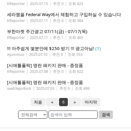
KReporter
|
2025.07.15
|
추천 0
|
조회 423
세라젬을 Federal Way에서 체험하고 구입하실 수 있습니다
KReporter
|
2025.07.11
|
추천 0
|
조회 384
부한마켓 주간광고 07/11(금) - 07/17(목)
KReporter
|
2025.07.11
|
추천 1
|
조회 465
!!! 아주쉽게 몇분안에 $250 받기 !!! 광고아님!
(1)
Ajummoo
|
2025.07.10
|
추천 0
|
조회 553
[시애틀폴락] 명란 패키지 판매 - 증정품
KReporter
|
2025.07.08
|
추천 0
|
조회 622
[시애틀폴락] 명란 패키지 판매 - 증정품
seattlepollock
|
2025.07.03
|
추천 0
|
조회 499
처음
«
6
»
마지막
검색