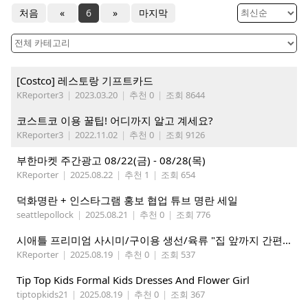
처음
«
6
»
마지막
[Costco] 레스토랑 기프트카드
KReporter3
|
2023.03.20
|
추천 0
|
조회 8644
코스트코 이용 꿀팁! 어디까지 알고 계세요?
KReporter3
|
2022.11.02
|
추천 0
|
조회 9126
부한마켓 주간광고 08/22(금) - 08/28(목)
KReporter
|
2025.08.22
|
추천 1
|
조회 654
덕화명란 + 인스타그램 홍보 협업 튜브 명란 세일
seattlepollock
|
2025.08.21
|
추천 0
|
조회 776
시애틀 프리미엄 사시미/구이용 생선/육류 "집 앞까지 간편하게" – 영오션샵닷컴
KReporter
|
2025.08.19
|
추천 0
|
조회 537
Tip Top Kids Formal Kids Dresses And Flower Girl
tiptopkids21
|
2025.08.19
|
추천 0
|
조회 367