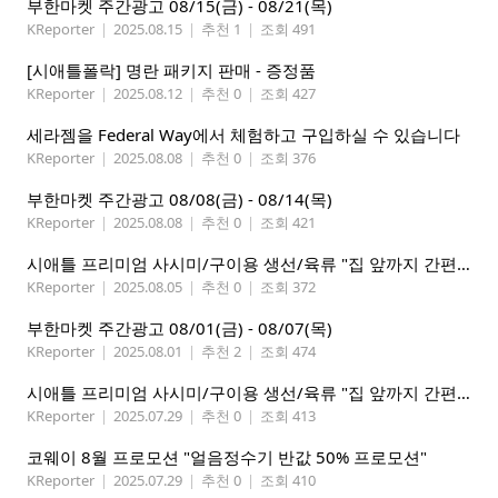
부한마켓 주간광고 08/15(금) - 08/21(목)
KReporter
|
2025.08.15
|
추천 1
|
조회 491
[시애틀폴락] 명란 패키지 판매 - 증정품
KReporter
|
2025.08.12
|
추천 0
|
조회 427
세라젬을 Federal Way에서 체험하고 구입하실 수 있습니다
KReporter
|
2025.08.08
|
추천 0
|
조회 376
부한마켓 주간광고 08/08(금) - 08/14(목)
KReporter
|
2025.08.08
|
추천 0
|
조회 421
시애틀 프리미엄 사시미/구이용 생선/육류 "집 앞까지 간편하게" – 영오션닷컴
KReporter
|
2025.08.05
|
추천 0
|
조회 372
부한마켓 주간광고 08/01(금) - 08/07(목)
KReporter
|
2025.08.01
|
추천 2
|
조회 474
시애틀 프리미엄 사시미/구이용 생선/육류 "집 앞까지 간편하게" – 영오션닷컴
KReporter
|
2025.07.29
|
추천 0
|
조회 413
코웨이 8월 프로모션 "얼음정수기 반값 50% 프로모션"
KReporter
|
2025.07.29
|
추천 0
|
조회 410