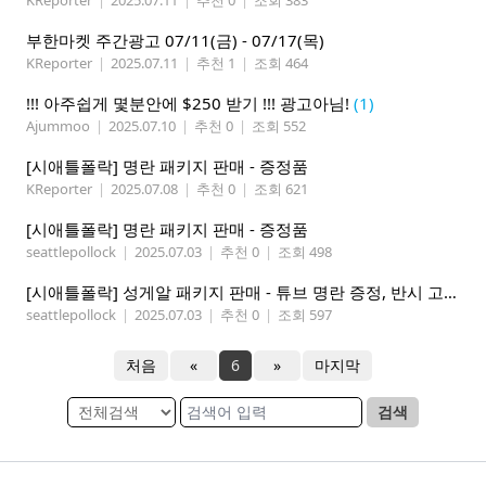
KReporter
|
2025.07.11
|
추천 0
|
조회 383
부한마켓 주간광고 07/11(금) - 07/17(목)
KReporter
|
2025.07.11
|
추천 1
|
조회 464
!!! 아주쉽게 몇분안에 $250 받기 !!! 광고아님!
(1)
Ajummoo
|
2025.07.10
|
추천 0
|
조회 552
[시애틀폴락] 명란 패키지 판매 - 증정품
KReporter
|
2025.07.08
|
추천 0
|
조회 621
[시애틀폴락] 명란 패키지 판매 - 증정품
seattlepollock
|
2025.07.03
|
추천 0
|
조회 498
[시애틀폴락] 성게알 패키지 판매 - 튜브 명란 증정, 반시 고구마 증정
seattlepollock
|
2025.07.03
|
추천 0
|
조회 597
처음
«
6
»
마지막
검색