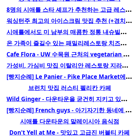
8
명의 시애틀 스타 셰프가 추천하는 고급 레스토랑
워
싱턴주 최고의 아이스크림 맛집 추천 (+경치는 뽀나스)
시
애틀에서도 미 남부의 매콤한 정통 내슈빌치킨을 맛 볼 수 있다!
온
가족이 즐길수 있는 패밀리레스토랑 치즈케잌 팩토리
C
afe Flora - UW 수목원 근처의 vegetarian 레스토랑
가
성비, 가심비 맛집 이탈리안 레스토랑 지라디 오스테리아Girardi’ Osteria
[
빵지순례] Le Panier - Pike Place Market에 가면 들르는 곳
브런치 맛집 러스티 펠리칸 카페
W
ild Ginger - 다운타운을 굳건히 지키고 있는 Southeast Asian 맛집
[
빵지순례] French guys - 아기자기한 동네에 자리한 고급 프렌치 베이커리
시애틀 다운타운의 말레이시아 음식점
Don't Yell at Me - 맛있고 고급진 버블티 카페