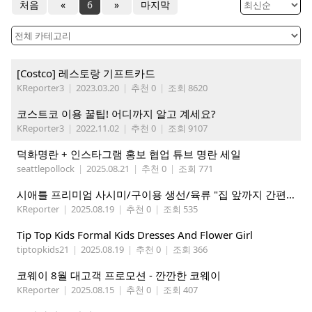
처음
«
6
»
마지막
[Costco] 레스토랑 기프트카드
KReporter3
|
2023.03.20
|
추천 0
|
조회 8620
코스트코 이용 꿀팁! 어디까지 알고 계세요?
KReporter3
|
2022.11.02
|
추천 0
|
조회 9107
덕화명란 + 인스타그램 홍보 협업 튜브 명란 세일
seattlepollock
|
2025.08.21
|
추천 0
|
조회 771
시애틀 프리미엄 사시미/구이용 생선/육류 "집 앞까지 간편하게" – 영오션샵닷컴
KReporter
|
2025.08.19
|
추천 0
|
조회 535
Tip Top Kids Formal Kids Dresses And Flower Girl
tiptopkids21
|
2025.08.19
|
추천 0
|
조회 366
코웨이 8월 대고객 프로모션 - 깐깐한 코웨이
KReporter
|
2025.08.15
|
추천 0
|
조회 407