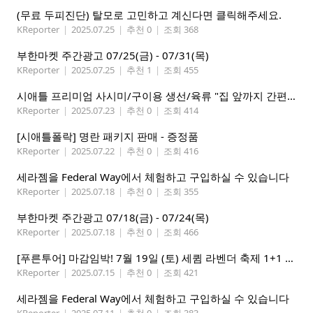
(무료 두피진단) 탈모로 고민하고 계신다면 클릭해주세요.
KReporter
|
2025.07.25
|
추천 0
|
조회 368
부한마켓 주간광고 07/25(금) - 07/31(목)
KReporter
|
2025.07.25
|
추천 1
|
조회 455
시애틀 프리미엄 사시미/구이용 생선/육류 "집 앞까지 간편하게" – 영오션닷컴
KReporter
|
2025.07.23
|
추천 0
|
조회 414
[시애틀폴락] 명란 패키지 판매 - 증정품
KReporter
|
2025.07.22
|
추천 0
|
조회 416
세라젬을 Federal Way에서 체험하고 구입하실 수 있습니다
KReporter
|
2025.07.18
|
추천 0
|
조회 355
부한마켓 주간광고 07/18(금) - 07/24(목)
KReporter
|
2025.07.18
|
추천 0
|
조회 466
[푸른투어] 마감임박! 7월 19일 (토) 세큄 라벤더 축제 1+1 이벤트
KReporter
|
2025.07.15
|
추천 0
|
조회 421
세라젬을 Federal Way에서 체험하고 구입하실 수 있습니다