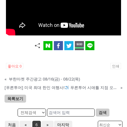
좋아요
0
인쇄
«
부한마켓 주간광고 08/16(금) - 08/22(목)
[푸른투어] 미국 최대 한인 여행사!
푸른투어 시애틀 지점 오픈특가, 최대 300불 할인!
»
목록보기
검색
처음
«
6
»
마지막