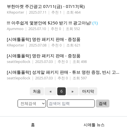
부한마켓 주간광고 07/11(금) - 07/17(목)
KReporter
|
2025.07.11
|
추천 1
|
조회 464
!!! 아주쉽게 몇분안에 $250 받기 !!! 광고아님!
(1)
Ajummoo
|
2025.07.10
|
추천 0
|
조회 552
[시애틀폴락] 명란 패키지 판매 - 증정품
KReporter
|
2025.07.08
|
추천 0
|
조회 621
[시애틀폴락] 명란 패키지 판매 - 증정품
seattlepollock
|
2025.07.03
|
추천 0
|
조회 498
[시애틀폴락] 성게알 패키지 판매 - 튜브 명란 증정, 반시 고구마 증정
seattlepollock
|
2025.07.03
|
추천 0
|
조회 597
처음
«
6
»
마지막
검색
홈
시애틀 뉴스