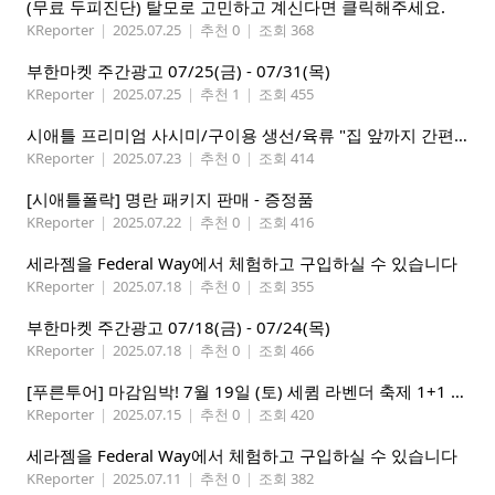
(무료 두피진단) 탈모로 고민하고 계신다면 클릭해주세요.
KReporter
|
2025.07.25
|
추천 0
|
조회 368
부한마켓 주간광고 07/25(금) - 07/31(목)
KReporter
|
2025.07.25
|
추천 1
|
조회 455
시애틀 프리미엄 사시미/구이용 생선/육류 "집 앞까지 간편하게" – 영오션닷컴
KReporter
|
2025.07.23
|
추천 0
|
조회 414
[시애틀폴락] 명란 패키지 판매 - 증정품
KReporter
|
2025.07.22
|
추천 0
|
조회 416
세라젬을 Federal Way에서 체험하고 구입하실 수 있습니다
KReporter
|
2025.07.18
|
추천 0
|
조회 355
부한마켓 주간광고 07/18(금) - 07/24(목)
KReporter
|
2025.07.18
|
추천 0
|
조회 466
[푸른투어] 마감임박! 7월 19일 (토) 세큄 라벤더 축제 1+1 이벤트
KReporter
|
2025.07.15
|
추천 0
|
조회 420
세라젬을 Federal Way에서 체험하고 구입하실 수 있습니다
KReporter
|
2025.07.11
|
추천 0
|
조회 382