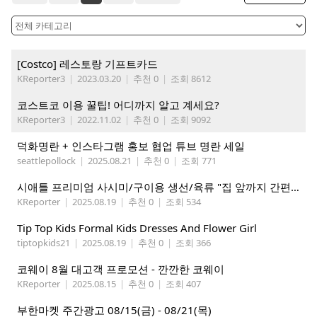
[Costco] 레스토랑 기프트카드
KReporter3
|
2023.03.20
|
추천 0
|
조회 8612
코스트코 이용 꿀팁! 어디까지 알고 계세요?
KReporter3
|
2022.11.02
|
추천 0
|
조회 9092
덕화명란 + 인스타그램 홍보 협업 튜브 명란 세일
seattlepollock
|
2025.08.21
|
추천 0
|
조회 771
시애틀 프리미엄 사시미/구이용 생선/육류 "집 앞까지 간편하게" – 영오션샵닷컴
KReporter
|
2025.08.19
|
추천 0
|
조회 534
Tip Top Kids Formal Kids Dresses And Flower Girl
tiptopkids21
|
2025.08.19
|
추천 0
|
조회 366
코웨이 8월 대고객 프로모션 - 깐깐한 코웨이
KReporter
|
2025.08.15
|
추천 0
|
조회 407
부한마켓 주간광고 08/15(금) - 08/21(목)