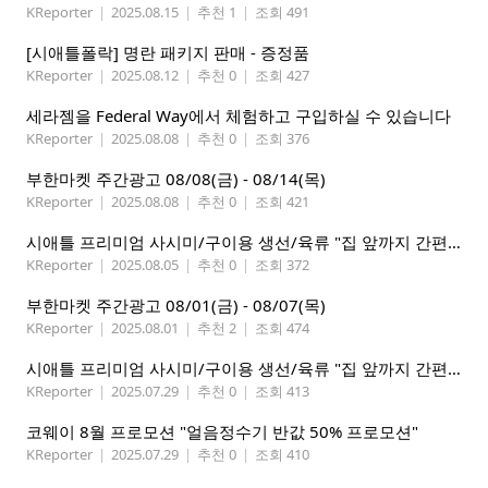
KReporter
|
2025.08.15
|
추천 1
|
조회 491
[시애틀폴락] 명란 패키지 판매 - 증정품
KReporter
|
2025.08.12
|
추천 0
|
조회 427
세라젬을 Federal Way에서 체험하고 구입하실 수 있습니다
KReporter
|
2025.08.08
|
추천 0
|
조회 376
부한마켓 주간광고 08/08(금) - 08/14(목)
KReporter
|
2025.08.08
|
추천 0
|
조회 421
시애틀 프리미엄 사시미/구이용 생선/육류 "집 앞까지 간편하게" – 영오션닷컴
KReporter
|
2025.08.05
|
추천 0
|
조회 372
부한마켓 주간광고 08/01(금) - 08/07(목)
KReporter
|
2025.08.01
|
추천 2
|
조회 474
시애틀 프리미엄 사시미/구이용 생선/육류 "집 앞까지 간편하게" – 영오션닷컴
KReporter
|
2025.07.29
|
추천 0
|
조회 413
코웨이 8월 프로모션 "얼음정수기 반값 50% 프로모션"
KReporter
|
2025.07.29
|
추천 0
|
조회 410