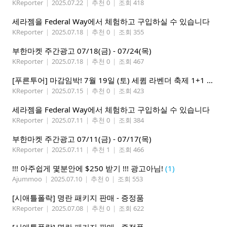
KReporter
|
2025.07.22
|
추천 0
|
조회 418
세라젬을 Federal Way에서 체험하고 구입하실 수 있습니다
KReporter
|
2025.07.18
|
추천 0
|
조회 355
부한마켓 주간광고 07/18(금) - 07/24(목)
KReporter
|
2025.07.18
|
추천 0
|
조회 467
[푸른투어] 마감임박! 7월 19일 (토) 세큄 라벤더 축제 1+1 이벤트
KReporter
|
2025.07.15
|
추천 0
|
조회 423
세라젬을 Federal Way에서 체험하고 구입하실 수 있습니다
KReporter
|
2025.07.11
|
추천 0
|
조회 384
부한마켓 주간광고 07/11(금) - 07/17(목)
KReporter
|
2025.07.11
|
추천 1
|
조회 466
!!! 아주쉽게 몇분안에 $250 받기 !!! 광고아님!
(1)
Ajummoo
|
2025.07.10
|
추천 0
|
조회 553
[시애틀폴락] 명란 패키지 판매 - 증정품
KReporter
|
2025.07.08
|
추천 0
|
조회 622