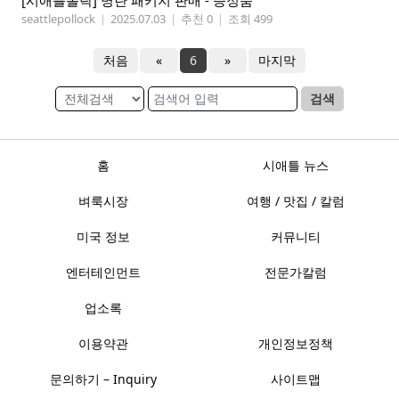
[시애틀폴락] 명란 패키지 판매 - 증정품
seattlepollock
|
2025.07.03
|
추천 0
|
조회 499
처음
«
6
»
마지막
검색
홈
시애틀 뉴스
벼룩시장
여행 / 맛집 / 칼럼
미국 정보
커뮤니티
엔터테인먼트
전문가칼럼
업소록
이용약관
개인정보정책
문의하기 – Inquiry
사이트맵