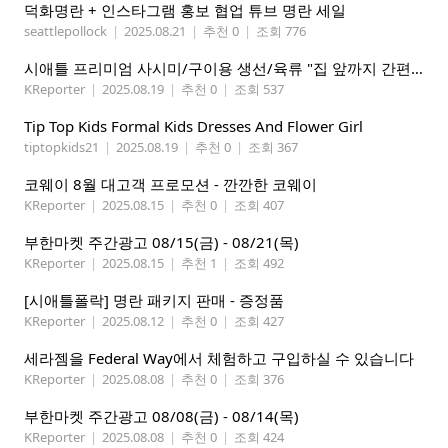
덕화명란 + 인스타그램 홍보 협업 튜브 명란 세일
seattlepollock
|
2025.08.21
|
추천 0
|
조회 776
시애틀 프리미엄 사시미/구이용 생선/육류 "집 앞까지 간편하게" – 영오션샵닷컴
KReporter
|
2025.08.19
|
추천 0
|
조회 537
Tip Top Kids Formal Kids Dresses And Flower Girl
tiptopkids21
|
2025.08.19
|
추천 0
|
조회 367
코웨이 8월 대고객 프로모션 - 깐깐한 코웨이
KReporter
|
2025.08.15
|
추천 0
|
조회 407
부한마켓 주간광고 08/15(금) - 08/21(목)
KReporter
|
2025.08.15
|
추천 1
|
조회 492
[시애틀폴락] 명란 패키지 판매 - 증정품
KReporter
|
2025.08.12
|
추천 0
|
조회 427
세라젬을 Federal Way에서 체험하고 구입하실 수 있습니다
KReporter
|
2025.08.08
|
추천 0
|
조회 376
부한마켓 주간광고 08/08(금) - 08/14(목)
KReporter
|
2025.08.08
|
추천 0
|
조회 424