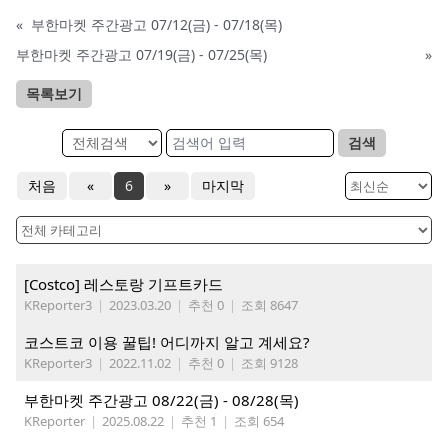
«
부한마켓 주간광고 07/12(금) - 07/18(목)
부한마켓 주간광고 07/19(금) - 07/25(목)
»
목록보기
검색
처음
«
6
»
마지막
[Costco] 레스토랑 기프트카드
KReporter3
|
2023.03.20
|
추천 0
|
조회 8647
코스트코 이용 꿀팁! 어디까지 알고 계세요?
KReporter3
|
2022.11.02
|
추천 0
|
조회 9128
부한마켓 주간광고 08/22(금) - 08/28(목)
KReporter
|
2025.08.22
|
추천 1
|
조회 654