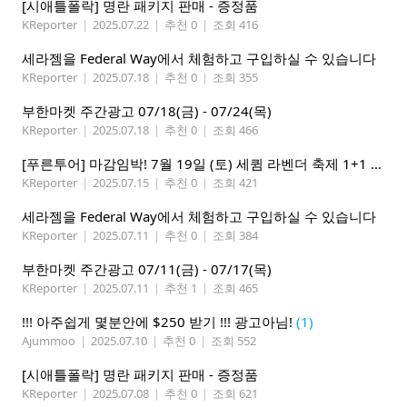
[시애틀폴락] 명란 패키지 판매 - 증정품
KReporter
|
2025.07.22
|
추천 0
|
조회 416
세라젬을 Federal Way에서 체험하고 구입하실 수 있습니다
KReporter
|
2025.07.18
|
추천 0
|
조회 355
부한마켓 주간광고 07/18(금) - 07/24(목)
KReporter
|
2025.07.18
|
추천 0
|
조회 466
[푸른투어] 마감임박! 7월 19일 (토) 세큄 라벤더 축제 1+1 이벤트
KReporter
|
2025.07.15
|
추천 0
|
조회 421
세라젬을 Federal Way에서 체험하고 구입하실 수 있습니다
KReporter
|
2025.07.11
|
추천 0
|
조회 384
부한마켓 주간광고 07/11(금) - 07/17(목)
KReporter
|
2025.07.11
|
추천 1
|
조회 465
!!! 아주쉽게 몇분안에 $250 받기 !!! 광고아님!
(1)
Ajummoo
|
2025.07.10
|
추천 0
|
조회 552
[시애틀폴락] 명란 패키지 판매 - 증정품
KReporter
|
2025.07.08
|
추천 0
|
조회 621