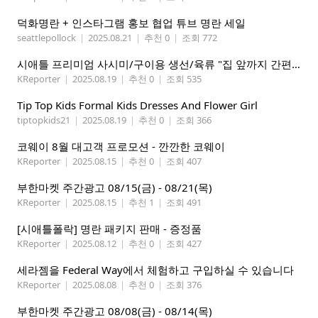
덕화명란 + 인스타그램 홍보 협업 튜브 명란 세일
seattlepollock
|
2025.08.21
|
추천 0
|
조회 772
시애틀 프리미엄 사시미/구이용 생선/육류 "집 앞까지 간편하게" – 영오션샵닷컴
KReporter
|
2025.08.19
|
추천 0
|
조회 535
Tip Top Kids Formal Kids Dresses And Flower Girl
tiptopkids21
|
2025.08.19
|
추천 0
|
조회 366
코웨이 8월 대고객 프로모션 - 깐깐한 코웨이
KReporter
|
2025.08.15
|
추천 0
|
조회 407
부한마켓 주간광고 08/15(금) - 08/21(목)
KReporter
|
2025.08.15
|
추천 1
|
조회 491
[시애틀폴락] 명란 패키지 판매 - 증정품
KReporter
|
2025.08.12
|
추천 0
|
조회 427
세라젬을 Federal Way에서 체험하고 구입하실 수 있습니다
KReporter
|
2025.08.08
|
추천 0
|
조회 376
부한마켓 주간광고 08/08(금) - 08/14(목)