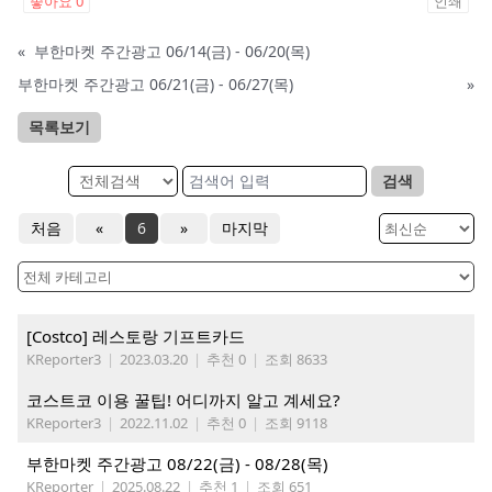
좋아요
0
인쇄
«
부한마켓 주간광고 06/14(금) - 06/20(목)
부한마켓 주간광고 06/21(금) - 06/27(목)
»
목록보기
검색
처음
«
6
»
마지막
[Costco] 레스토랑 기프트카드
KReporter3
|
2023.03.20
|
추천 0
|
조회 8633
코스트코 이용 꿀팁! 어디까지 알고 계세요?
KReporter3
|
2022.11.02
|
추천 0
|
조회 9118
부한마켓 주간광고 08/22(금) - 08/28(목)
KReporter
|
2025.08.22
|
추천 1
|
조회 651