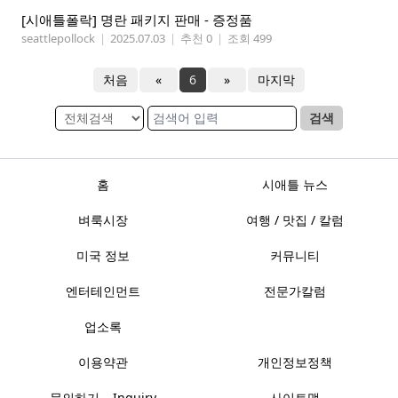
[시애틀폴락] 명란 패키지 판매 - 증정품
seattlepollock
|
2025.07.03
|
추천 0
|
조회 499
처음
«
6
»
마지막
검색
홈
시애틀 뉴스
벼룩시장
여행 / 맛집 / 칼럼
미국 정보
커뮤니티
엔터테인먼트
전문가칼럼
업소록
이용약관
개인정보정책
문의하기 – Inquiry
사이트맵