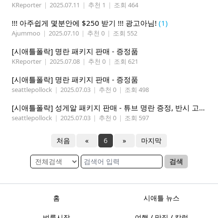
KReporter
|
2025.07.11
|
추천 1
|
조회 464
!!! 아주쉽게 몇분안에 $250 받기 !!! 광고아님!
(1)
Ajummoo
|
2025.07.10
|
추천 0
|
조회 552
[시애틀폴락] 명란 패키지 판매 - 증정품
KReporter
|
2025.07.08
|
추천 0
|
조회 621
[시애틀폴락] 명란 패키지 판매 - 증정품
seattlepollock
|
2025.07.03
|
추천 0
|
조회 498
[시애틀폴락] 성게알 패키지 판매 - 튜브 명란 증정, 반시 고구마 증정
seattlepollock
|
2025.07.03
|
추천 0
|
조회 597
처음
«
6
»
마지막
검색
홈
시애틀 뉴스
벼룩시장
여행 / 맛집 / 칼럼