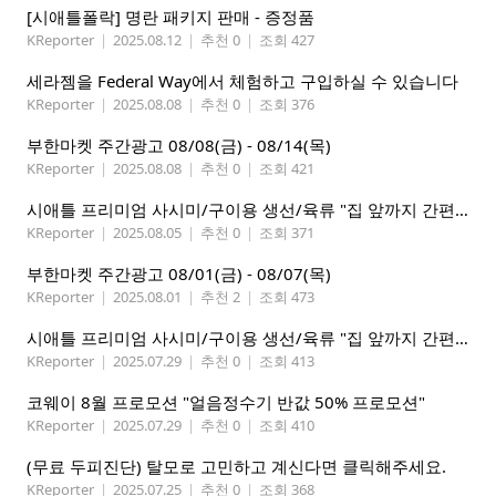
[시애틀폴락] 명란 패키지 판매 - 증정품
KReporter
|
2025.08.12
|
추천 0
|
조회 427
세라젬을 Federal Way에서 체험하고 구입하실 수 있습니다
KReporter
|
2025.08.08
|
추천 0
|
조회 376
부한마켓 주간광고 08/08(금) - 08/14(목)
KReporter
|
2025.08.08
|
추천 0
|
조회 421
시애틀 프리미엄 사시미/구이용 생선/육류 "집 앞까지 간편하게" – 영오션닷컴
KReporter
|
2025.08.05
|
추천 0
|
조회 371
부한마켓 주간광고 08/01(금) - 08/07(목)
KReporter
|
2025.08.01
|
추천 2
|
조회 473
시애틀 프리미엄 사시미/구이용 생선/육류 "집 앞까지 간편하게" – 영오션닷컴
KReporter
|
2025.07.29
|
추천 0
|
조회 413
코웨이 8월 프로모션 "얼음정수기 반값 50% 프로모션"
KReporter
|
2025.07.29
|
추천 0
|
조회 410
(무료 두피진단) 탈모로 고민하고 계신다면 클릭해주세요.
KReporter
|
2025.07.25
|
추천 0
|
조회 368