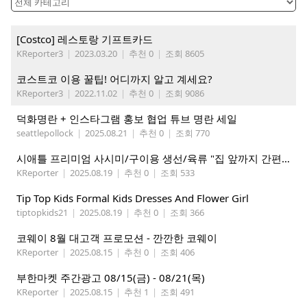
[Costco] 레스토랑 기프트카드
KReporter3
|
2023.03.20
|
추천 0
|
조회 8605
코스트코 이용 꿀팁! 어디까지 알고 계세요?
KReporter3
|
2022.11.02
|
추천 0
|
조회 9086
덕화명란 + 인스타그램 홍보 협업 튜브 명란 세일
seattlepollock
|
2025.08.21
|
추천 0
|
조회 770
시애틀 프리미엄 사시미/구이용 생선/육류 "집 앞까지 간편하게" – 영오션샵닷컴
KReporter
|
2025.08.19
|
추천 0
|
조회 533
Tip Top Kids Formal Kids Dresses And Flower Girl
tiptopkids21
|
2025.08.19
|
추천 0
|
조회 366
코웨이 8월 대고객 프로모션 - 깐깐한 코웨이
KReporter
|
2025.08.15
|
추천 0
|
조회 406
부한마켓 주간광고 08/15(금) - 08/21(목)
KReporter
|
2025.08.15
|
추천 1
|
조회 491