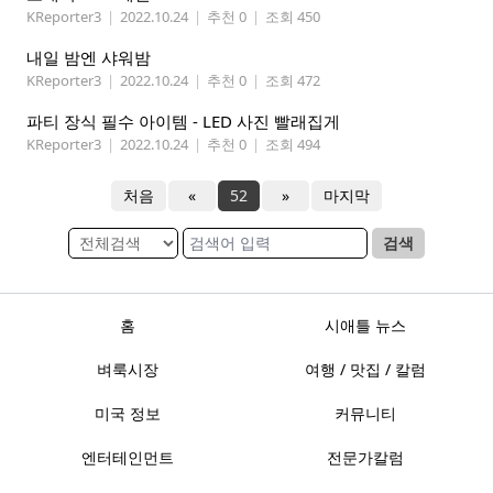
KReporter3
|
2022.10.24
|
추천 0
|
조회 450
내일 밤엔 샤워밤
KReporter3
|
2022.10.24
|
추천 0
|
조회 472
파티 장식 필수 아이템 - LED 사진 빨래집게
KReporter3
|
2022.10.24
|
추천 0
|
조회 494
처음
«
52
»
마지막
검색
홈
시애틀 뉴스
벼룩시장
여행 / 맛집 / 칼럼
미국 정보
커뮤니티
엔터테인먼트
전문가칼럼