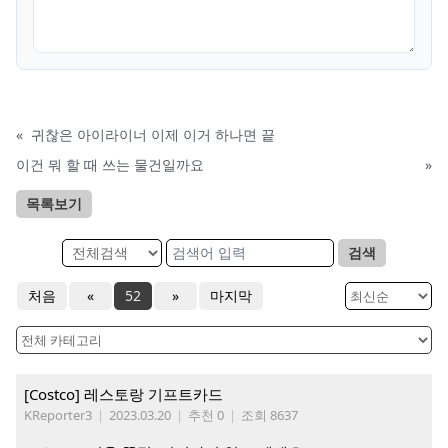
«
귀찮은 아이라이너 이제 이거 하나면 끝
이건 뭐 할 때 쓰는 물건일까요
»
목록보기
검색
처음
«
52
»
마지막
[Costco] 레스토랑 기프트카드
KReporter3
|
2023.03.20
|
추천 0
|
조회 8637