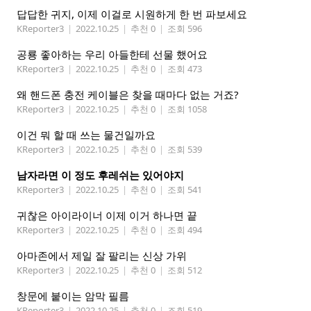
답답한 귀지, 이제 이걸로 시원하게 한 번 파보세요
KReporter3
|
2022.10.25
|
추천 0
|
조회 596
공룡 좋아하는 우리 아들한테 선물 했어요
KReporter3
|
2022.10.25
|
추천 0
|
조회 473
왜 핸드폰 충전 케이블은 찾을 때마다 없는 거죠?
KReporter3
|
2022.10.25
|
추천 0
|
조회 1058
이건 뭐 할 때 쓰는 물건일까요
KReporter3
|
2022.10.25
|
추천 0
|
조회 539
남자라면 이 정도 후레쉬는 있어야지
KReporter3
|
2022.10.25
|
추천 0
|
조회 541
귀찮은 아이라이너 이제 이거 하나면 끝
KReporter3
|
2022.10.25
|
추천 0
|
조회 494
아마존에서 제일 잘 팔리는 신상 가위
KReporter3
|
2022.10.25
|
추천 0
|
조회 512
창문에 붙이는 암막 필름
KReporter3
|
2022.10.25
|
추천 0
|
조회 519