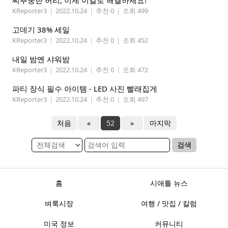
찌뿌둥한 허리, 이제 이걸로 해결하세요!
KReporter3
|
2022.10.24
|
추천 0
|
조회 499
고데기 38% 세일
KReporter3
|
2022.10.24
|
추천 0
|
조회 452
내일 밤엔 샤워밤
KReporter3
|
2022.10.24
|
추천 0
|
조회 472
파티 장식 필수 아이템 - LED 사진 빨래집게
KReporter3
|
2022.10.24
|
추천 0
|
조회 497
처음
«
52
»
마지막
검색
홈
시애틀 뉴스
벼룩시장
여행 / 맛집 / 칼럼
미국 정보
커뮤니티