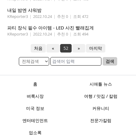
내일 밤엔 샤워밤
KReporter3
|
2022.10.24
|
추천 0
|
조회 472
파티 장식 필수 아이템 - LED 사진 빨래집게
KReporter3
|
2022.10.24
|
추천 0
|
조회 494
처음
«
52
»
마지막
검색
홈
시애틀 뉴스
벼룩시장
여행 / 맛집 / 칼럼
미국 정보
커뮤니티
엔터테인먼트
전문가칼럼
업소록