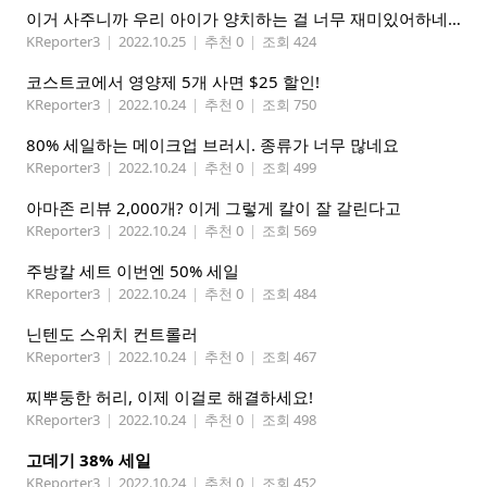
이거 사주니까 우리 아이가 양치하는 걸 너무 재미있어하네요
KReporter3
|
2022.10.25
|
추천 0
|
조회 424
코스트코에서 영양제 5개 사면 $25 할인!
KReporter3
|
2022.10.24
|
추천 0
|
조회 750
80% 세일하는 메이크업 브러시. 종류가 너무 많네요
KReporter3
|
2022.10.24
|
추천 0
|
조회 499
아마존 리뷰 2,000개? 이게 그렇게 칼이 잘 갈린다고
KReporter3
|
2022.10.24
|
추천 0
|
조회 569
주방칼 세트 이번엔 50% 세일
KReporter3
|
2022.10.24
|
추천 0
|
조회 484
닌텐도 스위치 컨트롤러
KReporter3
|
2022.10.24
|
추천 0
|
조회 467
찌뿌둥한 허리, 이제 이걸로 해결하세요!
KReporter3
|
2022.10.24
|
추천 0
|
조회 498
고데기 38% 세일
KReporter3
|
2022.10.24
|
추천 0
|
조회 452