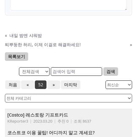
«
내일 밤엔 샤워밤
찌뿌둥한 허리, 이제 이걸로 해결하세요!
»
목록보기
검색
처음
«
52
»
마지막
[Costco] 레스토랑 기프트카드
KReporter3
|
2023.03.20
|
추천 0
|
조회 8637
코스트코 이용 꿀팁! 어디까지 알고 계세요?