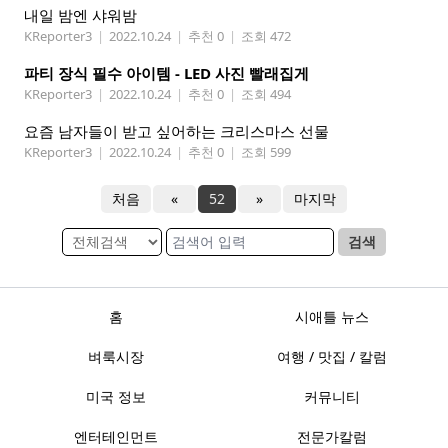
내일 밤엔 샤워밤
KReporter3
|
2022.10.24
|
추천 0
|
조회 472
파티 장식 필수 아이템 - LED 사진 빨래집게
KReporter3
|
2022.10.24
|
추천 0
|
조회 494
요즘 남자들이 받고 싶어하는 크리스마스 선물
KReporter3
|
2022.10.24
|
추천 0
|
조회 599
처음
«
52
»
마지막
검색
홈
시애틀 뉴스
벼룩시장
여행 / 맛집 / 칼럼
미국 정보
커뮤니티
엔터테인먼트
전문가칼럼