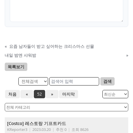
«
요즘 남자들이 받고 싶어하는 크리스마스 선물
내일 밤엔 샤워밤
»
목록보기
검색
처음
«
52
»
마지막
[Costco] 레스토랑 기프트카드
KReporter3
|
2023.03.20
|
추천 0
|
조회 8626