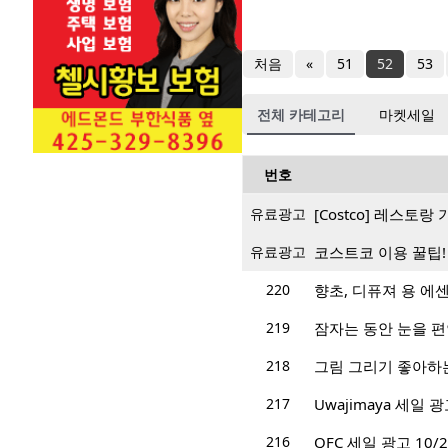
처음
«
51
52
53
전체 카테고리
마켓세일
번호
유료광고
[Costco] 레스토
유료광고
코스트코 이용 꿀팁!
220
향초, 디퓨져 용 에
219
잠자는 동안 눈을 
218
그림 그리기 좋아하
217
Uwajimaya 세일 광고
216
QFC 세일 광고 10/26