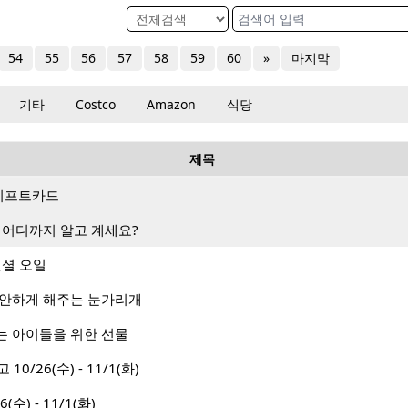
54
55
56
57
58
59
60
»
마지막
기타
Costco
Amazon
식당
제목
랑 기프트카드
 어디까지 알고 계세요?
센셜 오일
편안하게 해주는 눈가리개
는 아이들을 위한 선물
 10/26(수) - 11/1(화)
(수) - 11/1(화)