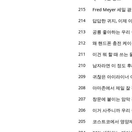
215
Fred Meyer 세일 광고
214
답답한 귀지, 이제 
213
공룡 좋아하는 우리
212
왜 핸드폰 충전 케이
211
이건 뭐 할 때 쓰는
210
남자라면 이 정도 
209
귀찮은 아이라이너 
208
아마존에서 제일 잘
207
창문에 붙이는 암막
206
이거 사주니까 우리
205
코스트코에서 영양제 