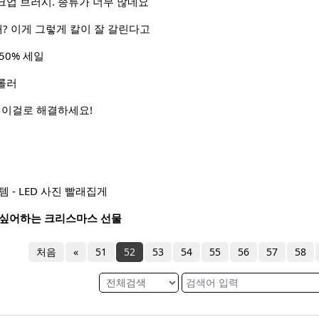
크업 브러시. 종류가 너무 많네요
개? 이게 그렇게 칼이 잘 갈린다고
50% 세일
롤러
 이걸로 해결하세요!
 - LED 사진 빨래집게
 싶어하는 크리스마스 선물
처음
«
51
52
53
54
55
56
57
58