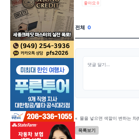
좋아요
0
전체
0
«
물을 넣으면 색깔이 변하는 차(t
목록보기