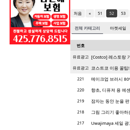
처음
«
51
52
53
전체 카테고리
마켓세일
번호
유료광고
[Costco] 레스토
유료광고
코스트코 이용 꿀팁!
221
메이크업 브러시 80
220
향초, 디퓨져 용 에
219
잠자는 동안 눈을 
218
그림 그리기 좋아하
217
Uwajimaya 세일 광고