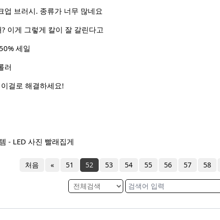
크업 브러시. 종류가 너무 많네요
개? 이게 그렇게 칼이 잘 갈린다고
50% 세일
롤러
 이걸로 해결하세요!
 - LED 사진 빨래집게
처음
«
51
52
53
54
55
56
57
58