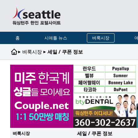
홈
시애틀 뉴스
벼룩시장
여
▸
▸
벼룩시장
세일 / 쿠폰 정보
세일 / 쿠폰 정보
벼룩시장