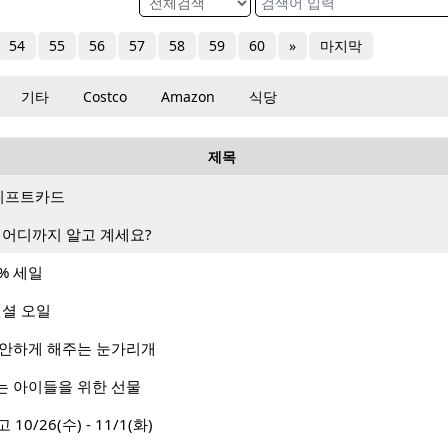
54
55
56
57
58
59
60
»
마지막
기타
Costco
Amazon
식당
제목
랑 기프트카드
 어디까지 알고 계세요?
% 세일
센셜 오일
편안하게 해주는 눈가리개
는 아이들을 위한 선물
 10/26(수) - 11/1(화)