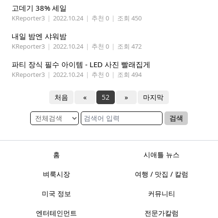
고데기 38% 세일
KReporter3
|
2022.10.24
|
추천 0
|
조회 450
내일 밤엔 샤워밤
KReporter3
|
2022.10.24
|
추천 0
|
조회 472
파티 장식 필수 아이템 - LED 사진 빨래집게
KReporter3
|
2022.10.24
|
추천 0
|
조회 494
처음
«
52
»
마지막
검색
홈
시애틀 뉴스
벼룩시장
여행 / 맛집 / 칼럼
미국 정보
커뮤니티
엔터테인먼트
전문가칼럼