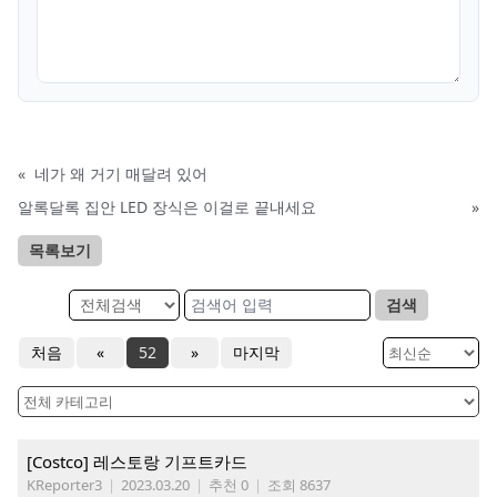
«
네가 왜 거기 매달려 있어
알록달록 집안 LED 장식은 이걸로 끝내세요
»
목록보기
검색
처음
«
52
»
마지막
[Costco] 레스토랑 기프트카드
KReporter3
|
2023.03.20
|
추천 0
|
조회 8637