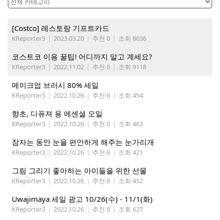
[Costco] 레스토랑 기프트카드
KReporter3
|
2023.03.20
|
추천 0
|
조회 8636
코스트코 이용 꿀팁! 어디까지 알고 계세요?
KReporter3
|
2022.11.02
|
추천 0
|
조회 9118
메이크업 브러시 80% 세일
KReporter3
|
2022.10.26
|
추천 0
|
조회 454
향초, 디퓨져 용 에센셜 오일
KReporter3
|
2022.10.26
|
추천 0
|
조회 463
잠자는 동안 눈을 편안하게 해주는 눈가리개
KReporter3
|
2022.10.26
|
추천 0
|
조회 421
그림 그리기 좋아하는 아이들을 위한 선물
KReporter3
|
2022.10.26
|
추천 0
|
조회 452
Uwajimaya 세일 광고 10/26(수) - 11/1(화)
KReporter3
|
2022.10.26
|
추천 0
|
조회 627