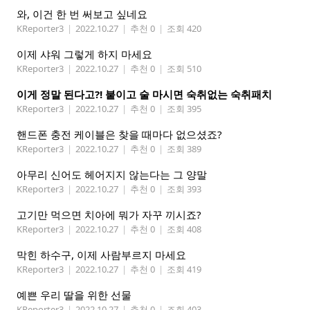
와, 이건 한 번 써보고 싶네요
KReporter3
|
2022.10.27
|
추천 0
|
조회 420
이제 샤워 그렇게 하지 마세요
KReporter3
|
2022.10.27
|
추천 0
|
조회 510
이게 정말 된다고?! 붙이고 술 마시면 숙취없는 숙취패치
KReporter3
|
2022.10.27
|
추천 0
|
조회 395
핸드폰 충전 케이블은 찾을 때마다 없으셨죠?
KReporter3
|
2022.10.27
|
추천 0
|
조회 389
아무리 신어도 헤어지지 않는다는 그 양말
KReporter3
|
2022.10.27
|
추천 0
|
조회 393
고기만 먹으면 치아에 뭐가 자꾸 끼시죠?
KReporter3
|
2022.10.27
|
추천 0
|
조회 408
막힌 하수구, 이제 사람부르지 마세요
KReporter3
|
2022.10.27
|
추천 0
|
조회 419
예쁜 우리 딸을 위한 선물
KReporter3
|
2022.10.27
|
추천 0
|
조회 403