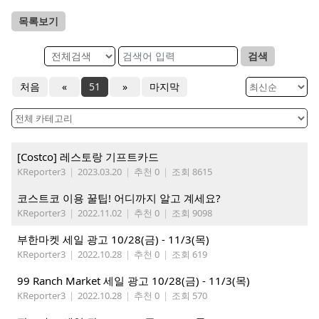
목록보기
검색
처음
«
51
»
마지막
[Costco] 레스토랑 기프트카드
KReporter3
|
2023.03.20
|
추천 0
|
조회 8615
코스트코 이용 꿀팁! 어디까지 알고 계세요?
KReporter3
|
2022.11.02
|
추천 0
|
조회 9098
부한마켓 세일 광고 10/28(금) - 11/3(목)
KReporter3
|
2022.10.28
|
추천 0
|
조회 619
99 Ranch Market 세일 광고 10/28(금) - 11/3(목)
KReporter3
|
2022.10.28
|
추천 0
|
조회 570