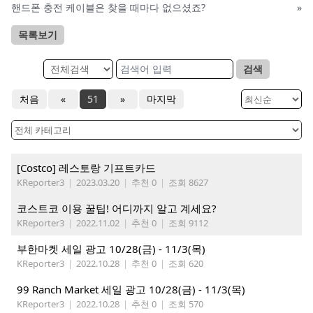
핸드폰 충전 케이블은 찾을 때마다 없으셨죠?
»
목록보기
검색
처음
«
51
»
마지막
[Costco] 레스토랑 기프트카드
KReporter3
|
2023.03.20
|
추천 0
|
조회 8627
코스트코 이용 꿀팁! 어디까지 알고 계세요?
KReporter3
|
2022.11.02
|
추천 0
|
조회 9112
부한마켓 세일 광고 10/28(금) - 11/3(목)
KReporter3
|
2022.10.28
|
추천 0
|
조회 620
99 Ranch Market 세일 광고 10/28(금) - 11/3(목)
KReporter3
|
2022.10.28
|
추천 0
|
조회 570