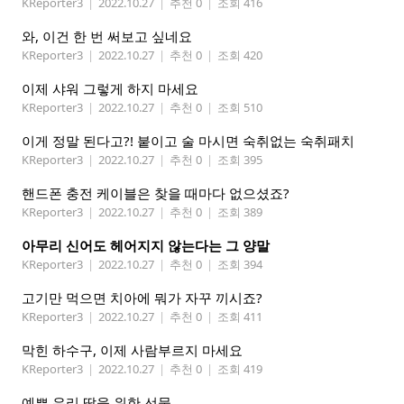
KReporter3
|
2022.10.27
|
추천 0
|
조회 416
와, 이건 한 번 써보고 싶네요
KReporter3
|
2022.10.27
|
추천 0
|
조회 420
이제 샤워 그렇게 하지 마세요
KReporter3
|
2022.10.27
|
추천 0
|
조회 510
이게 정말 된다고?! 붙이고 술 마시면 숙취없는 숙취패치
KReporter3
|
2022.10.27
|
추천 0
|
조회 395
핸드폰 충전 케이블은 찾을 때마다 없으셨죠?
KReporter3
|
2022.10.27
|
추천 0
|
조회 389
아무리 신어도 헤어지지 않는다는 그 양말
KReporter3
|
2022.10.27
|
추천 0
|
조회 394
고기만 먹으면 치아에 뭐가 자꾸 끼시죠?
KReporter3
|
2022.10.27
|
추천 0
|
조회 411
막힌 하수구, 이제 사람부르지 마세요
KReporter3
|
2022.10.27
|
추천 0
|
조회 419
예쁜 우리 딸을 위한 선물