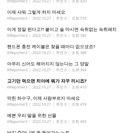
KReporter3
|
2022.10.27
|
추천 0
|
조회 420
이제 샤워 그렇게 하지 마세요
KReporter3
|
2022.10.27
|
추천 0
|
조회 510
이게 정말 된다고?! 붙이고 술 마시면 숙취없는 숙취패치
KReporter3
|
2022.10.27
|
추천 0
|
조회 395
핸드폰 충전 케이블은 찾을 때마다 없으셨죠?
KReporter3
|
2022.10.27
|
추천 0
|
조회 389
아무리 신어도 헤어지지 않는다는 그 양말
KReporter3
|
2022.10.27
|
추천 0
|
조회 393
고기만 먹으면 치아에 뭐가 자꾸 끼시죠?
KReporter3
|
2022.10.27
|
추천 0
|
조회 410
막힌 하수구, 이제 사람부르지 마세요
KReporter3
|
2022.10.27
|
추천 0
|
조회 419
예쁜 우리 딸을 위한 선물
KReporter3
|
2022.10.27
|
추천 0
|
조회 403
바지 주머니에 쏙 들어가는 노트