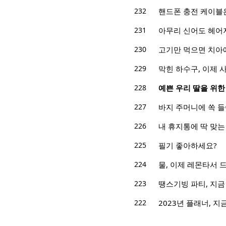
232
핸드폰 충전 케이블
231
아무리 신어도 헤어
230
고기만 먹으면 치아에
229
막힌 하수구, 이제
228
예쁜 우리 딸을 위한
227
바지 주머니에 쏙 
226
내 휴지통에 딱 맞는
225
필기 좋아하세요?
224
물, 이제 레몬타서 
223
땡스기빙 파티, 지
222
2023년 플래너, 지금