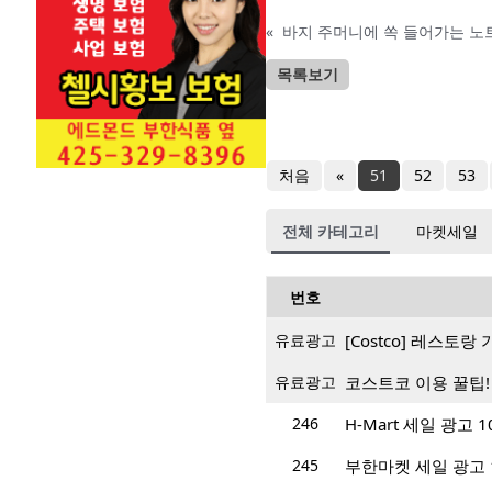
«
바지 주머니에 쏙 들어가는 노
목록보기
처음
«
51
52
53
전체 카테고리
마켓세일
번호
유료광고
[Costco] 레스토
유료광고
코스트코 이용 꿀팁!
246
H-Mart 세일 광고 10/
245
부한마켓 세일 광고 10/