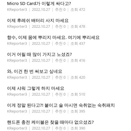
Micro SD Card가 이렇게 싸다고?
KReporter3
|
2022.10.27
|
추천 0
|
조회 472
이제 후레쉬 배터리 사지 마세요
KReporter3
|
2022.10.27
|
추천 0
|
조회 478
향수, 이제 몸에 뿌리지 마세요. 여기에 뿌리세요
KReporter3
|
2022.10.27
|
추천 0
|
조회 437
이거 어릴 때 많이 가지고 노셨죠?
KReporter3
|
2022.10.27
|
추천 0
|
조회 416
와, 이건 한 번 써보고 싶네요
KReporter3
|
2022.10.27
|
추천 0
|
조회 420
이제 샤워 그렇게 하지 마세요
KReporter3
|
2022.10.27
|
추천 0
|
조회 510
이게 정말 된다고?! 붙이고 술 마시면 숙취없는 숙취패치
KReporter3
|
2022.10.27
|
추천 0
|
조회 395
핸드폰 충전 케이블은 찾을 때마다 없으셨죠?
KReporter3
|
2022.10.27
|
추천 0
|
조회 390