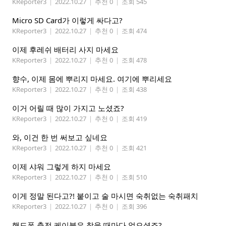
KReporter3
|
2022.10.27
|
추천 0
|
조회 545
Micro SD Card가 이렇게 싸다고?
KReporter3
|
2022.10.27
|
추천 0
|
조회 474
이제 후레쉬 배터리 사지 마세요
KReporter3
|
2022.10.27
|
추천 0
|
조회 478
향수, 이제 몸에 뿌리지 마세요. 여기에 뿌리세요
KReporter3
|
2022.10.27
|
추천 0
|
조회 438
이거 어릴 때 많이 가지고 노셨죠?
KReporter3
|
2022.10.27
|
추천 0
|
조회 419
와, 이건 한 번 써보고 싶네요
KReporter3
|
2022.10.27
|
추천 0
|
조회 421
이제 샤워 그렇게 하지 마세요
KReporter3
|
2022.10.27
|
추천 0
|
조회 510
이게 정말 된다고?! 붙이고 술 마시면 숙취없는 숙취패치
KReporter3
|
2022.10.27
|
추천 0
|
조회 396
핸드폰 충전 케이블은 찾을 때마다 없으셨죠?