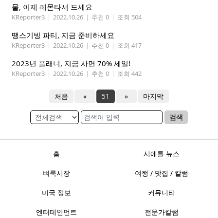
물, 이제 레몬타서 드세요
KReporter3
|
2022.10.26
|
추천 0
|
조회 504
땡스기빙 파티, 지금 준비하세요
KReporter3
|
2022.10.26
|
추천 0
|
조회 417
2023년 플래너, 지금 사면 70% 세일!
KReporter3
|
2022.10.26
|
추천 0
|
조회 442
처음
«
51
»
마지막
검색
홈
시애틀 뉴스
벼룩시장
여행 / 맛집 / 칼럼
미국 정보
커뮤니티
엔터테인먼트
전문가칼럼