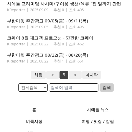
시애틀 프리미엄 사시미/구이용 생선/육류 "집 앞까지 간편하게" – 영오션샵닷컴
KReporter
|
2025.09.09
|
추천 0
|
조회 405
부한마켓 주간광고 09/05(금) - 09/11(목)
KReporter
|
2025.09.05
|
추천 0
|
조회 495
코웨이 8월 대고객 프로모션 - 깐깐한 코웨이
KReporter
|
2025.08.22
|
추천 0
|
조회 462
부한마켓 주간광고 08/22(금) - 08/28(목)
KReporter
|
2025.08.22
|
추천 1
|
조회 651
처음
«
5
»
마지막
검색
홈
시애틀 뉴스
벼룩시장
여행 / 맛집 / 칼럼