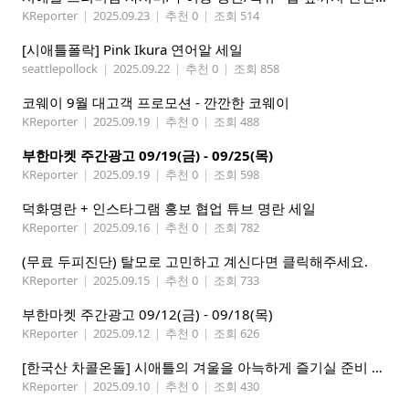
KReporter
|
2025.09.23
|
추천 0
|
조회 514
[시애틀폴락] Pink Ikura 연어알 세일
seattlepollock
|
2025.09.22
|
추천 0
|
조회 858
코웨이 9월 대고객 프로모션 - 깐깐한 코웨이
KReporter
|
2025.09.19
|
추천 0
|
조회 488
부한마켓 주간광고 09/19(금) - 09/25(목)
KReporter
|
2025.09.19
|
추천 0
|
조회 598
덕화명란 + 인스타그램 홍보 협업 튜브 명란 세일
KReporter
|
2025.09.16
|
추천 0
|
조회 782
(무료 두피진단) 탈모로 고민하고 계신다면 클릭해주세요.
KReporter
|
2025.09.15
|
추천 0
|
조회 733
부한마켓 주간광고 09/12(금) - 09/18(목)
KReporter
|
2025.09.12
|
추천 0
|
조회 626
[한국산 차콜온돌] 시애틀의 겨울을 아늑하게 즐기실 준비 되셨나요?
KReporter
|
2025.09.10
|
추천 0
|
조회 430