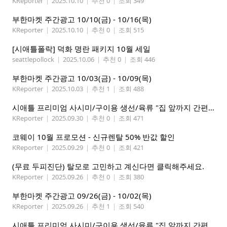
KReporter
|
2025.10.10
|
추천 0
|
조회 349
부한마켓 주간광고 10/10(금) - 10/16(목)
KReporter
|
2025.10.10
|
추천 0
|
조회 515
[시애틀폴락] 덕화 명란 패키지 10월 세일
seattlepollock
|
2025.10.06
|
추천 0
|
조회 446
부한마켓 주간광고 10/03(금) - 10/09(목)
KReporter
|
2025.10.03
|
추천 1
|
조회 488
시애틀 프리미엄 사시미/구이용 생선/육류 "집 앞까지 간편하게" – 영오션샵닷컴
KReporter
|
2025.09.30
|
추천 0
|
조회 471
코웨이 10월 프로모션 - 신규렌탈 50% 반값 할인
KReporter
|
2025.09.29
|
추천 0
|
조회 421
(무료 두피진단) 탈모로 고민하고 계신다면 클릭해주세요.
KReporter
|
2025.09.26
|
추천 0
|
조회 380
부한마켓 주간광고 09/26(금) - 10/02(목)
KReporter
|
2025.09.26
|
추천 1
|
조회 540
시애틀 프리미엄 사시미/구이용 생선/육류 "집 앞까지 간편하게" – 영오션샵닷컴