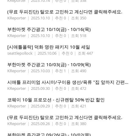
KReporter
|
2025.10.14
|
추천 0
|
조회 358
(무료 두피진단) 탈모로 고민하고 계신다면 클릭해주세요.
KReporter
|
2025.10.10
|
추천 0
|
조회 350
부한마켓 주간광고 10/10(금) - 10/16(목)
KReporter
|
2025.10.10
|
추천 0
|
조회 518
[시애틀폴락] 덕화 명란 패키지 10월 세일
seattlepollock
|
2025.10.06
|
추천 0
|
조회 447
부한마켓 주간광고 10/03(금) - 10/09(목)
KReporter
|
2025.10.03
|
추천 1
|
조회 490
시애틀 프리미엄 사시미/구이용 생선/육류 "집 앞까지 간편하게" – 영오션샵닷컴
KReporter
|
2025.09.30
|
추천 0
|
조회 472
코웨이 10월 프로모션 - 신규렌탈 50% 반값 할인
KReporter
|
2025.09.29
|
추천 0
|
조회 421
(무료 두피진단) 탈모로 고민하고 계신다면 클릭해주세요.
KReporter
|
2025.09.26
|
추천 0
|
조회 380
부한마켓 주간광고 09/26(금) - 10/02(목)