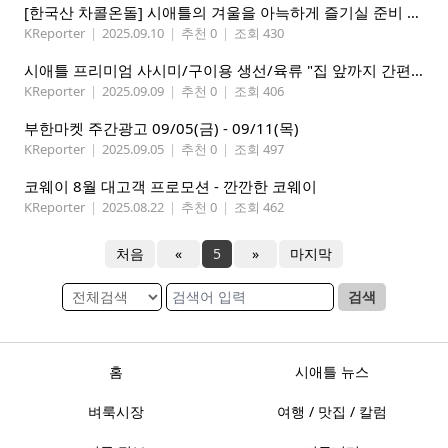
[한국산 차콜온돌] 시애틀의 겨울을 아늑하게 즐기실 준비 되셨나요?
KReporter
|
2025.09.10
|
추천 0
|
조회 430
시애틀 프리미엄 사시미/구이용 생선/육류 "집 앞까지 간편하게" – 영오션샵닷컴
KReporter
|
2025.09.09
|
추천 0
|
조회 406
부한마켓 주간광고 09/05(금) - 09/11(목)
KReporter
|
2025.09.05
|
추천 0
|
조회 497
코웨이 8월 대고객 프로모션 - 깐깐한 코웨이
KReporter
|
2025.08.22
|
추천 0
|
조회 462
처음
«
5
»
마지막
검색
홈
시애틀 뉴스
벼룩시장
여행 / 맛집 / 칼럼