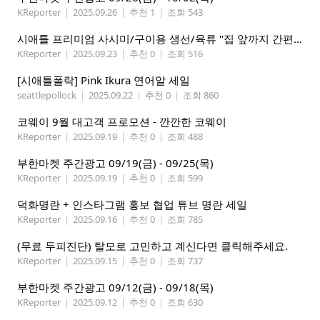
KReporter
|
2025.09.26
|
추천 1
|
조회 543
시애틀 프리미엄 사시미/구이용 생선/육류 "집 앞까지 간편하게" – 영오션샵닷컴
KReporter
|
2025.09.23
|
추천 0
|
조회 516
[시애틀폴락] Pink Ikura 연어알 세일
seattlepollock
|
2025.09.22
|
추천 0
|
조회 860
코웨이 9월 대고객 프로모션 - 깐깐한 코웨이
KReporter
|
2025.09.19
|
추천 0
|
조회 488
부한마켓 주간광고 09/19(금) - 09/25(목)
KReporter
|
2025.09.19
|
추천 0
|
조회 599
덕화명란 + 인스타그램 홍보 협업 튜브 명란 세일
KReporter
|
2025.09.16
|
추천 0
|
조회 785
(무료 두피진단) 탈모로 고민하고 계신다면 클릭해주세요.
KReporter
|
2025.09.15
|
추천 0
|
조회 737
부한마켓 주간광고 09/12(금) - 09/18(목)
KReporter
|
2025.09.12
|
추천 0
|
조회 630