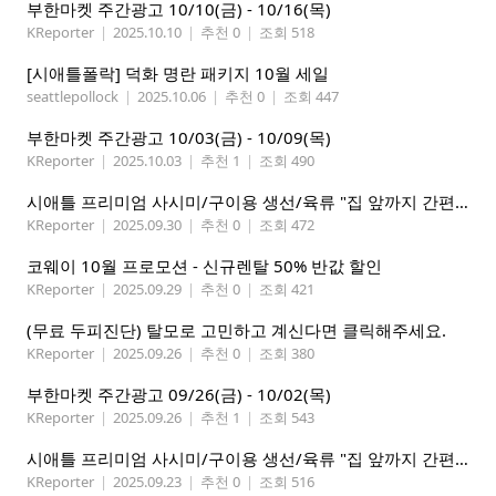
부한마켓 주간광고 10/10(금) - 10/16(목)
KReporter
|
2025.10.10
|
추천 0
|
조회 518
[시애틀폴락] 덕화 명란 패키지 10월 세일
seattlepollock
|
2025.10.06
|
추천 0
|
조회 447
부한마켓 주간광고 10/03(금) - 10/09(목)
KReporter
|
2025.10.03
|
추천 1
|
조회 490
시애틀 프리미엄 사시미/구이용 생선/육류 "집 앞까지 간편하게" – 영오션샵닷컴
KReporter
|
2025.09.30
|
추천 0
|
조회 472
코웨이 10월 프로모션 - 신규렌탈 50% 반값 할인
KReporter
|
2025.09.29
|
추천 0
|
조회 421
(무료 두피진단) 탈모로 고민하고 계신다면 클릭해주세요.
KReporter
|
2025.09.26
|
추천 0
|
조회 380
부한마켓 주간광고 09/26(금) - 10/02(목)
KReporter
|
2025.09.26
|
추천 1
|
조회 543
시애틀 프리미엄 사시미/구이용 생선/육류 "집 앞까지 간편하게" – 영오션샵닷컴
KReporter
|
2025.09.23
|
추천 0
|
조회 516