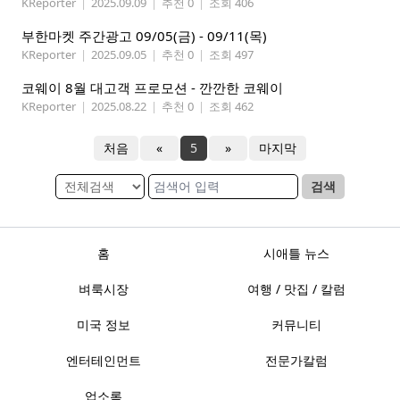
KReporter
|
2025.09.09
|
추천 0
|
조회 406
부한마켓 주간광고 09/05(금) - 09/11(목)
KReporter
|
2025.09.05
|
추천 0
|
조회 497
코웨이 8월 대고객 프로모션 - 깐깐한 코웨이
KReporter
|
2025.08.22
|
추천 0
|
조회 462
처음
«
5
»
마지막
검색
홈
시애틀 뉴스
벼룩시장
여행 / 맛집 / 칼럼
미국 정보
커뮤니티
엔터테인먼트
전문가칼럼
업소록