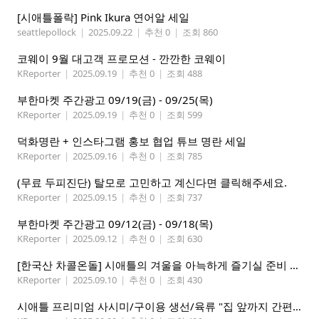
[시애틀폴락] Pink Ikura 연어알 세일
seattlepollock
|
2025.09.22
|
추천 0
|
조회 860
코웨이 9월 대고객 프로모션 - 깐깐한 코웨이
KReporter
|
2025.09.19
|
추천 0
|
조회 488
부한마켓 주간광고 09/19(금) - 09/25(목)
KReporter
|
2025.09.19
|
추천 0
|
조회 599
덕화명란 + 인스타그램 홍보 협업 튜브 명란 세일
KReporter
|
2025.09.16
|
추천 0
|
조회 785
(무료 두피진단) 탈모로 고민하고 계신다면 클릭해주세요.
KReporter
|
2025.09.15
|
추천 0
|
조회 737
부한마켓 주간광고 09/12(금) - 09/18(목)
KReporter
|
2025.09.12
|
추천 0
|
조회 630
[한국산 차콜온돌] 시애틀의 겨울을 아늑하게 즐기실 준비 되셨나요?
KReporter
|
2025.09.10
|
추천 0
|
조회 430
시애틀 프리미엄 사시미/구이용 생선/육류 "집 앞까지 간편하게" – 영오션샵닷컴