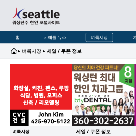
홈
시애틀 뉴스
벼룩시장
여
▸
▸
벼룩시장
세일 / 쿠폰 정보
세일 / 쿠폰 정보
벼룩시장